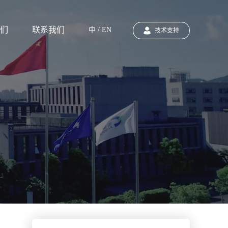
们
联系我们
中 / EN
技术支持