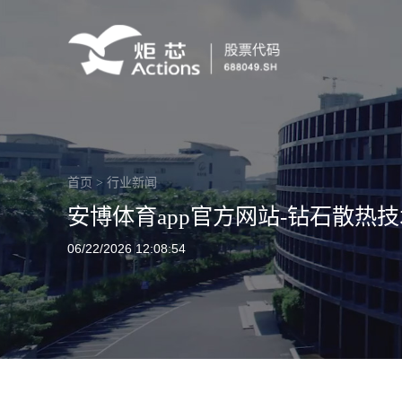
首页
>
行业新闻
安博体育app官方网站-钻石散热技
06/22/2026 12:08:54