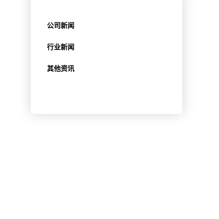
公司新闻
行业新闻
其他资讯