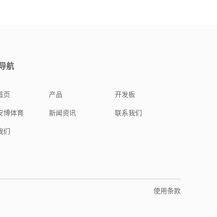
导航
首页
产品
开发板
安博体育
新闻资讯
联系我们
我们
使用条款