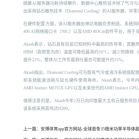
随着AI服务器功耗持续攀升，数据中心散热技术除了气冷与液冷
出采用钻石散热技术（Diamond Cooling）的AI服务器，并率先导入
在硬件配置方面，该AI服务器由神达电脑负责制造。系统同时整合两颗第5
400 AI网络接口卡（NIC）以及AMD ROCm软件平台，
Akash表示，钻石具有目前已知材料中最高的热导率，其散热效率
HBM（高带宽内存）温度可降低最高约10°C，减少热降频（therm
提升22%，整体AI工作负载吞吐量亦可能提升约15%。
Akash指出，Diamond Cooling可与既有气冷或液
却系统能源消耗与延长硬件使用寿命。Akash表示，今年内还将推出更多
AMD Instinct MI355X GPU以及未来世代的AMD Instinct GP
值得注意的是，Akash今年2月已向印度最大主权云服务供应商Nx
该系统采用英伟达H200。
上一篇：安博体育app官方网站-全球首条35微米功率半导