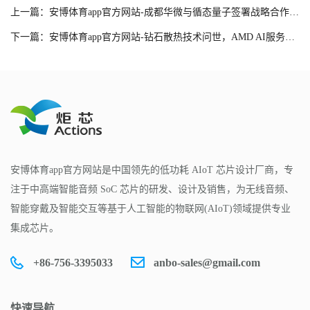
上一篇：安博体育app官方网站-成都华微与循态量子签署战略合作，推进量子技术产业化
下一篇：安博体育app官方网站-钻石散热技术问世，AMD AI服务器率先采用
安博体育app官方网站是中国领先的低功耗 AIoT 芯片设计厂商，专
注于中高端智能音频 SoC 芯片的研发、设计及销售，为无线音频、
智能穿戴及智能交互等基于人工智能的物联网(AIoT)领域提供专业
集成芯片。
+86-756-3395033
anbo-sales@gmail.com
快速导航