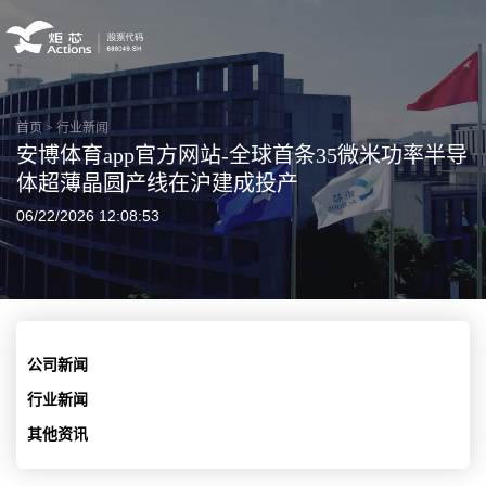
首页
>
行业新闻
安博体育app官方网站-全球首条35微米功率半导
体超薄晶圆产线在沪建成投产
06/22/2026 12:08:53
公司新闻
行业新闻
其他资讯