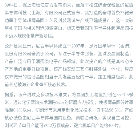
3月4日，据上海松江官方发布消息，坐落于松江综合保税区的尼西
半导体科技（上海）有限公司正式宣布，其打造的全球首条35微米
功率半导体超薄晶圆工艺及封装测试生产线已建成投产，这一突破
填补了国内相关制造领域空白，标志着我国功率半导体超薄晶圆技
术迈入规模化量产新阶段。
公开信息显示，尼西半导体成立于2007年，是万国半导体（香港）
股份有限公司全资子公司，专注于半导体封装、测试及晶圆制造，
产品广泛应用于消费类电子产品领域，此次投产的产线是其核心生
产基地的重要升级项目。该产线实现工艺与封装测试一体化，厚度
仅35微米的超薄晶圆相当于头发丝直径的一半，加工难度极高，此
前长期被海外企业垄断核心技术。
据悉，该产线攻克多项技术难关，将晶圆加工精度控制在35±1.5微
米，通过化学腐蚀技术消除92%的研磨应力损伤，使极薄晶圆碎片率
降至0.1%以内，切割环节采用定制化激光技术，良率达98.5%。产线
核心装备由尼西半导体与国内设备厂商联合研发，实现自主可控，
测试环节单日产能可达12万颗成品，键合机单日产能约400片。