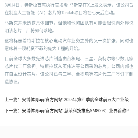
3月14日，特斯拉首席执行官埃隆·马斯克在X上发文表示，该公司旨
在制造人工智能（AI）芯片的Terafab项目将在七天后启动。
马斯克并未透露具体细节，但他和他的团队有可能会很快向外界说
明该芯片工厂将如何落地。
这将标志着特斯拉在核心电动汽车业务之外的又一次扩张，同时也
意味着一项耗资不菲的庞大工程的开始。
目前全球大多数先进芯片制造由台积电、三星、英特尔等少数几家
芯片代工厂承担。特斯拉既从英伟达等公司采购芯片，公司内部也
在自主设计芯片。该公司已与三星、台积电等芯片代工厂签订了制
造协议。
上一篇：安博体育app官方网站-2025年第四季度全球前五大企业级SSD营收季增超50%｜TrendForce集邦咨询
下一篇：安博体育app官方网站-慧荣科技推出SM8008：业界首款PCIe Gen5企业级启动与超低功耗主控芯片