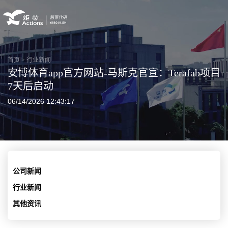
首页
>
行业新闻
安博体育app官方网站-马斯克官宣：Terafab项目
7天后启动
06/14/2026 12:43:17
公司新闻
行业新闻
其他资讯