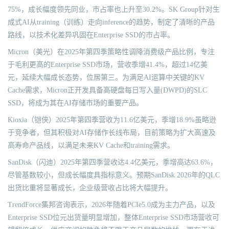
75%，成长幅度领先同业，市占率也上升至30.2%。SK Group针对生
成式AI从training（训练）走向inference的趋势，制定了清晰的产品
路线，以技术化差异巩固在Enterprise SSD的市占率。
Micron（美光）在2025年第四季策略性调降消费级产品比例，专注
于毛利更高的Enterprise SSD市场，营收季增41.4%，超过14亿美
元，延续大幅成长态势，位居第三。为满足AI运算中关键的KV
Cache需求，Micron正开发具备高硬盘每日写入量(DWPD)的SLC
SSD，将成为其在AI存储市场的重要产品。
Kioxia（铠侠）2025年第四季营收为11.6亿美元，季增18.9%虽略逊
于竞争者，但其积极对AI存储作长线布局，目前策略为扩大高速及
高寿命产品线，以满足未来KV Cache和training需求。
SanDisk（闪迪）2025年第四季营收达4.4亿美元，季增高达63.6%，
尽管基数较小，但成长幅度具指标意义。预期SanDisk 2026年的QLC
出货比重将显著成长，企业级营收占比将大幅提升。
TrendForce集邦咨询表示，2026年随着PCIe5.0成为主力产品，以及
Enterprise SSD位元出货量明显增加，整体Enterprise SSD市场营收可