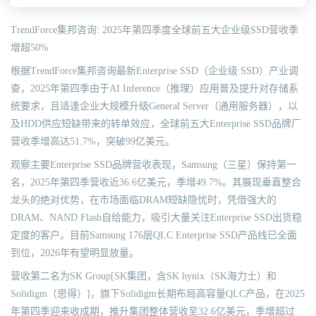
TrendForce集邦咨询: 2025年第四季度全球前五大企业级SSD营收季
增超50%
根据TrendForce集邦咨询最新Enterprise SSD（企业级 SSD）产业调
查，2025年第四季由于AI Inference（推理）应用普及提升对存储系
统要求，且适逢企业大规模升级General Server（通用服务器），以
及HDD供应短缺带来的转单效应，全球前五大Enterprise SSD品牌厂
营收季增高达51.7%，突破99亿美元。
观察主要Enterprise SSD品牌营收表现，Samsung（三星）保持第一
名，2025年第四季营收近36.6亿美元，季增49.7%。其展现垂直整合
龙头的绝对优势，在市场面临DRAM短缺隐忧时，凭借强大的
DRAM、NAND Flash自给能力，吸引大量关注Enterprise SSD出货稳
定度的客户。目前Samsung 176层QLC Enterprise SSD产品线已全面
到位，2026年有望明显放量。
营收第二名为SK Group[SK集团，含SK hynix（SK海力士）和
Solidigm（思得）]，旗下Solidigm长期布局高容量QLC产品，在2025
年第四季迎来收成期，推升集团整体营收至32.6亿美元，季增超过