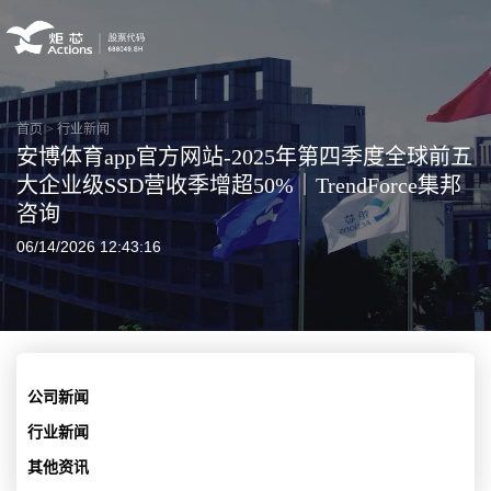
首页
>
行业新闻
安博体育app官方网站-2025年第四季度全球前五
大企业级SSD营收季增超50%｜TrendForce集邦
咨询
06/14/2026 12:43:16
公司新闻
行业新闻
其他资讯