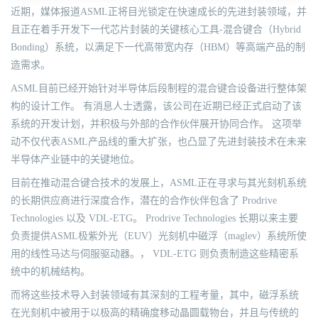
近期，媒体报道ASML正将目光锁定在快速成长的先进封装领域，并
且正在着手开发下一代芯片封装的关键核心工具-混合键合（Hybrid
Bonding）系统，以满足下一代高带宽内存（HBM）等高端产品的制
造需求。
ASML目前已经开始针对半导体后段制程的混合键合设备进行整体架
构的设计工作。 有消息人士透露，该公司在近期已经正式启动了该
系统的开发计划，并积极与外部的合作伙伴展开协同合作。 这项举
动不仅代表ASML产品线的重大扩张，也凸显了先进封装技术在未来
半导体产业链中的关键地位。
目前在推动混合键合技术的发展上，ASML正在寻求与其光刻机系统
的长期供应商进行深度合作，潜在的合作伙伴包含了 Prodrive
Technologies 以及 VDL-ETG。 Prodrive Technologies 长期以来主要
负责提供ASML极紫外光（EUV）光刻机中磁浮（maglev）系统所使
用的线性马达与伺服驱动器。， VDL-ETG 则负责制造这些精密系
统中的机械结构。
而将这些技术导入封装领域有其深刻的工程考量，其中，磁浮系统
在光刻机中被用于以极高的精确度移动晶圆载物台，并且与传统的