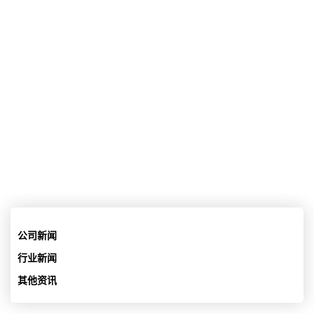
首页
>
行业新闻
安博体育app官方网站-ASML将跨入后段封装设
备市场？
05/31/2026 12:43:23
公司新闻
行业新闻
其他资讯