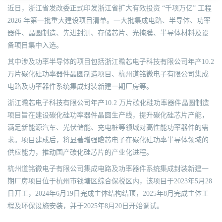
近日，浙江省发改委正式印发浙江省扩大有效投资 “千项万亿” 工程
2026 年第一批重大建设项目清单。一大批集成电路、半导体、功率
器件、晶圆制造、先进封测、存储芯片、光掩膜、半导体材料及设
备项目集中入选。
其中涉及功率半导体的项目包括浙江瞻芯电子科技有限公司年产10.2
万片碳化硅功率器件晶圆制造项目、杭州道铭微电子有限公司集成
电路及功率器件系统集成封装新建一期厂房等。
浙江瞻芯电子科技有限公司年产10.2 万片碳化硅功率器件晶圆制造
项目旨在建设碳化硅功率器件晶圆生产线，提升碳化硅芯片产能，
满足新能源汽车、光伏储能、充电桩等领域对高性能功率器件的需
求。项目建成后，将显著增强瞻芯电子在碳化硅功率半导体领域的
供应能力，推动国产碳化硅芯片的产业化进程。
杭州道铭微电子有限公司集成电路及功率器件系统集成封装新建一
期厂房项目位于杭州市钱塘区综合保税区内，该项目于2023年5月28
日开工，2024年6月19日完成主体结构结顶，2025年8月完成主体工
程及环保设施安装，并于2025年8月20日开始调试。