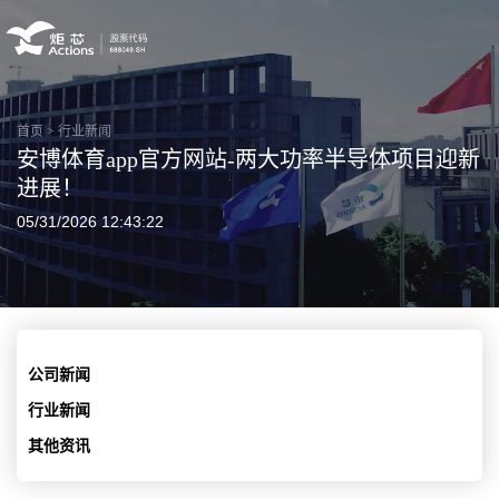
首页
>
行业新闻
安博体育app官方网站-两大功率半导体项目迎新
进展！
05/31/2026 12:43:22
公司新闻
行业新闻
其他资讯