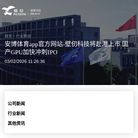
首页
>
行业新闻
安博体育app官方网站-壁仞科技将赴港上市 国
产GPU加快冲刺IPO
03/02/2026 11:26:36
公司新闻
行业新闻
其他资讯