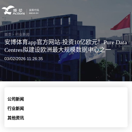
首页
>
行业新闻
安博体育app官方网站-投资10亿欧元！Pure Data
Centres拟建设欧洲最大规模数据中心之一
03/02/2026 11:26:35
公司新闻
行业新闻
其他资讯