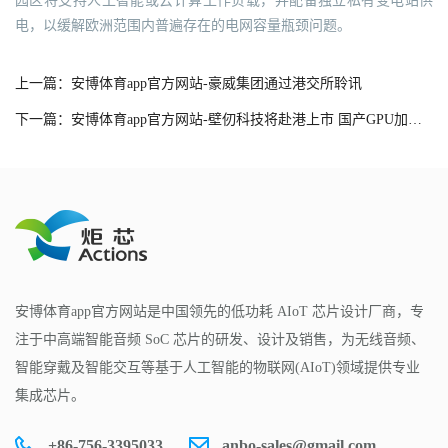
园区将支持人工智能或云计算工作负载，并配备独立私有变电站供
电，以缓解欧洲范围内普遍存在的电网容量瓶颈问题。
上一篇：安博体育app官方网站-豪威集团通过港交所聆讯
下一篇：安博体育app官方网站-壁仞科技将赴港上市 国产GPU加快冲刺IPO
安博体育app官方网站是中国领先的低功耗 AIoT 芯片设计厂商，专
注于中高端智能音频 SoC 芯片的研发、设计及销售，为无线音频、
智能穿戴及智能交互等基于人工智能的物联网(AIoT)领域提供专业
集成芯片。
+86-756-3395033
anbo-sales@gmail.com