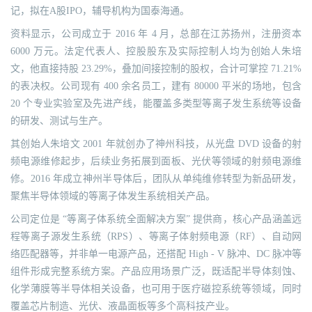
记，拟在A股IPO，辅导机构为国泰海通。
资料显示，公司成立于 2016 年 4 月，总部在江苏扬州，注册资本
6000 万元。法定代表人、控股股东及实际控制人均为创始人朱培
文，他直接持股 23.29%，叠加间接控制的股权，合计可掌控 71.21%
的表决权。公司现有 400 余名员工，建有 80000 平米的场地，包含
20 个专业实验室及先进产线，能覆盖多类型等离子发生系统等设备
的研发、测试与生产。
其创始人朱培文 2001 年就创办了神州科技，从光盘 DVD 设备的射
频电源维修起步，后续业务拓展到面板、光伏等领域的射频电源维
修。2016 年成立神州半导体后，团队从单纯维修转型为新品研发，
聚焦半导体领域的等离子体发生系统相关产品。
公司定位是 “等离子体系统全面解决方案” 提供商，核心产品涵盖远
程等离子源发生系统（RPS）、等离子体射频电源（RF）、自动网
络匹配器等，并非单一电源产品，还搭配 High - V 脉冲、DC 脉冲等
组件形成完整系统方案。产品应用场景广泛，既适配半导体刻蚀、
化学薄膜等半导体相关设备，也可用于医疗磁控系统等领域，同时
覆盖芯片制造、光伏、液晶面板等多个高科技产业。