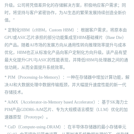
升级。公司将凭借差异化的存储解决方案，积极响应客户需求；同
时，将坚持与客户紧密协作，为AI生态的繁荣发展持续创造全新价
值。”
* 定制化HBM（cHBM，Custom HBM）：根据客户需求，将原本由
GPU或ASIC芯片承担的部分功能集成至HBM基础裸片（Base Die）
的产品。随着AI市场的发展方向从通用性转向推理效率提升与成本
优化，HBM也正从标准化产品向客户定制化方向升级。该产品有望
最大化提升GPU与ASIC的性能表现，并降低HBM与处理器之间的通
信功耗，从而全面提升系统效率。
* PIM（Processing-In-Memory）：一种在存储器中增加计算功能，解
决AI和大数据处理中数据传输瓶颈，并大幅提升速度性能的新一代
存储技术。
* AiMX（Accelerator-in-Memory based Accelerator）：基于SK海力士
PIM产品GDDR6-AiM芯片、专为大规模语言模型（LLM）优化的加
速器原型（Prototype）。
* CuD（Compute-using-DRAM）：在半导体存储器的最小存储单元