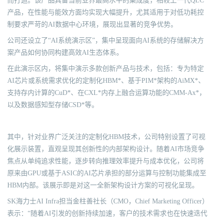
而打造。该产品具备当前业界最高水平的集成度，相较上一代QLC
产品，在性能与能效方面均实现大幅提升，尤其适用于对低功耗控
制要求严苛的AI数据中心环境，展现出显著的竞争优势。
公司还设立了“AI系统演示区”，集中呈现面向AI系统的存储解决方
案产品如何协同构建高效AI生态体系。
在此演示区内，将集中演示多款创新产品与技术，包括：专为特定
AI芯片或系统需求优化的定制化HBM*、基于PIM*架构的AiMX*、
支持存内计算的CuD*、在CXL*内存上融合运算功能的CMM-Ax*，
以及数据感知型存储CSD*等。
其中，针对业界广泛关注的定制化HBM技术，公司特别设置了可视
化展示装置，直观呈现其创新性的内部架构设计。随着AI市场竞争
焦点从单纯追求性能，逐步转向推理效率提升与成本优化，公司将
原来由GPU或基于ASIC的AI芯片承担的部分运算与控制功能集成至
HBM内部。该展示即是对这一全新架构设计方案的可视化呈现。
SK海力士AI Infra担当金柱善社长（CMO，Chief Marketing Officer）
表示：“随着AI引发的创新持续加速，客户的技术需求也在快速迭代