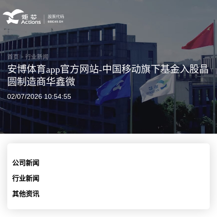
首页
>
行业新闻
安博体育app官方网站-中国移动旗下基金入股晶
圆制造商华鑫微
02/07/2026 10:54:55
公司新闻
行业新闻
其他资讯