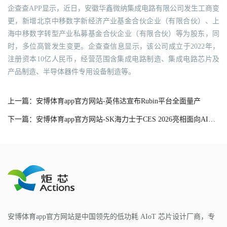
企查查APP显示，近日，安徽华鑫微纳集成电路有限公司发生工商变
更，新增北京中移数字新经济产业基金合伙企业（有限合伙）、上
海中移数字转型产业私募基金合伙企业（有限合伙）等为股东，同
时，多位高管发生变更。企查查信息显示，该公司成立于2022年，
注册资本10亿人民币，经营范围含集成电路制造、集成电路芯片及
产品制造、半导体器件专用设备制造等。
上一篇：安博体育app官方网站-英伟达宣布Rubin平台全面量产
下一篇：安博体育app官方网站-SK海力士于CES 2026亮相面向AI的下一代存储器创新成果
安博体育app官方网站是中国领先的低功耗 AIoT 芯片设计厂商，专