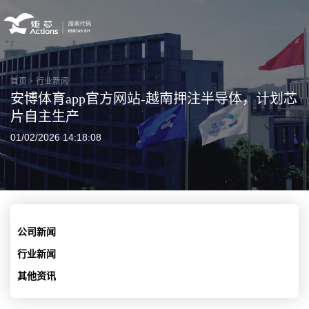
首页
>
行业新闻
安博体育app官方网站-越南押注半导体，计划芯
片自主生产
01/02/2026 14:18:08
公司新闻
行业新闻
其他资讯