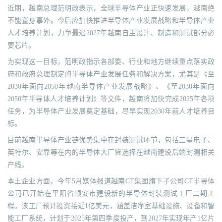
近期，越南总理范明政表示，全球半导体产业正快速发展，越南绝
不能置身事外。今后应加快推进半导体产业发展战略和半导体产业
人才培养计划，力争最迟2027年越南自主设计、制造和测试部分必
要芯片。
为实现这一目标，范明政指示各部委、行业和地方继续重点落实政
府和政府总理制定的半导体产业发展任务和解决方案，尤其是《至
2030年面向2050年越南半导体产业发展战略》、《至2030年面向
2050年半导体人才培养计划》等文件，越南将加快完成2025年各项
任务，为半导体产业发展奠定基础，尽早实现2030年前人才培养目
标。
目前越南半导体产业链优势集中在封装测试环节，包括三星电子、
英特尔、安靠等在内的半导体大厂皆选择在越南建设后端封测相关
产线。
本土企业方面，今年5月媒体报道越南CT集团旗下子公司CT半导体
公司已开始在平阳省顺安市建设新的半导体封装测试工厂二期工
程。该工厂预计投资接近1亿美元，涵盖洁净室基础设施、设备和智
能工厂系统，计划于2025年第四季度投产，到2027年实现年产1亿片