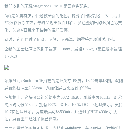
我们收到的荣耀MagicBook Pro 16是云霓色配色。
A面是金属材质，但这款全新的配色，抛弃了阳极氧化工艺，采用
3D炫彩喷涂工艺，最终呈现出似白非白、多色叠加出的温润色彩变
化，为这A面带来了独特的温润质感。
同时，它还通过了耐磨、耐划、耐高温、烟雾等21项测试用例。
全新的工艺让厚度做到了最薄17.9mm、最轻1.86kg（集显版本最轻
1.79kg）。
荣耀MagicBook Pro 16搭载的是16英寸IPS屏，16:10屏幕比例，双侧
屏幕边框窄至2.36mm，从而让屏占比达到了93%。
在规格上，这块屏幕的分辨率为3072×1920，刷新率为165Hz，屏幕
响应时间低至3ms，拥有100% sRGB、100% DCI-P3色域显示，支持
10.7亿色深显示，亮度最高可达500nit，并通过了HDR400显示认
证，屏幕出厂经过了逐台调教。
屏幕还搭载绿洲护眼技术，支持电子书模式，在长时间工作或阅读