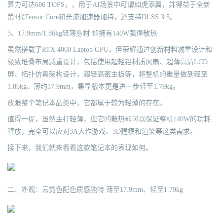
算力可达686 TOPS，，用于AI场景中可谓如虎添翼，并得益于全新
第4代Tensor Core和光流加速器加持，还支持DLSS 3.5。
3、17.9mm/1.86kg轻薄身材 却拥有140W强悍散热
虽然搭载了RTX 4060 Laptop GPU，但荣耀通过创新材料减重设计和
极致堆叠布局减重设计，包括使用超轻铝材质风扇、超薄高清LCD
屏、拓扑仿真架构设计，超轻高密主板等，将整机的重量做到轻至
1.86kg、薄约17.9mm，集显版本更是进一步轻至1.79kg。
放眼整个笔记本品类中，它都属于较为轻薄的存在。
值得一提，虽然主打轻薄，但它的散热却可以保证整机140W的功耗
释放，完全可以应对3A大作游戏、3D建模和渲染等这类需求。
接下来，我们就来看看这款笔记本的表现如何。
二、外观：云霓色配色质感独特 薄至17.9mm、轻至1.79kg