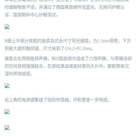
时缓解眼部不适，并通过了德国莱茵硬件低蓝光、无频闪护眼认
证、国家眼科中心护眼测试。
B面上半部分搭载的是孤岛式全尺寸背光键盘，为1.5mm简称，下方
则是大面积触控键，尺寸来到了134.2×81.2mm。
键盘左右两侧是扬声器，和D面底部共组成了六场声器，与荣耀自研
的空间音频强强联合，在游戏激战或是好莱坞大片中，都能带来沉
浸的声场感受。
右上角的电源键集成了指纹传感器，开机登录一步呵成。