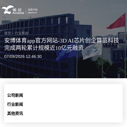
首页
>
行业新闻
安博体育app官方网站-3D AI芯片创企算苗科技
完成两轮累计规模近10亿元融资
07/09/2026 12:46:30
公司新闻
行业新闻
其他资讯