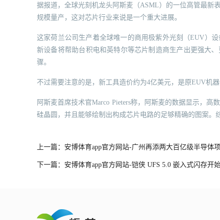
据报道，全球光刻机龙头阿斯麦（ASML）的一位高管最新
规模量产，这对芯片行业来说是一个重大进展。
这家荷兰公司生产着全球唯一的商用极紫外光刻（EUV）
新设备将帮助台积电和英特尔等芯片制造商生产出更强大、
骤。
不过需要注意的是，新工具造价约为4亿美元，是原EUV机
阿斯麦首席技术官Marco Pieters称，阿斯麦的数据显
硅晶圆，并且能够绘制出构成芯片电路的足够精确的图案。
上一篇：安博体育app官方网站-广州再添两大百亿级半导体
下一篇：安博体育app官方网站-铠侠 UFS 5.0 嵌入式闪存开