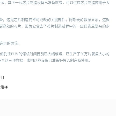
表示，其下一代芯片制造设备已准备就绪，可以供应芯片制造商用于大
设备，这是芯片制造商不可或缺的关键部件。阿斯麦的数据显示，这款
更高效的芯片，因为它省去了芯片制造过程中的一些昂贵且复杂的步
器造价的两倍。
示，高数值孔径EUV的停机时间目前已大幅缩短，已生产了50万片餐盘大小的
综合这三项数据，表明这些设备已准备好投入制造商使用。
项目
始送样