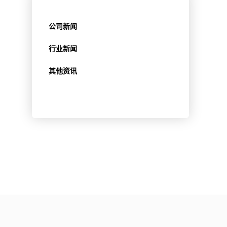
公司新闻
行业新闻
其他资讯