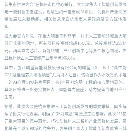
新生态推进大会”在杭州市民中心举行，大会聚焦人工智能创新发展
与一流创新生态建设，现场签约一批重磅AI项目，为杭州产业高质
量发展注入新动能，相关信息来自杭州市人民政府及官方媒体发
布。
据大会官方消息，在重大项目签约环节，12个人工智能领域重大项
目正式签约落地，所有项目投资额均超10亿元，总投资额达255亿
元，涵盖算力芯片、智能终端、产业创新中心等多个核心领域，彰
显杭州抢占人工智能产业制高点的决心。
其中，浙江曦望智能科技股份有限公司的曦望（Sunrise）“高性能
GPU及推理芯片研发项目”尤为引人注目。该项目作为本次签约中唯
一的AI推理GPU芯片项目、杭州“算力筑基”工程的核心落地载体，
其落户将进一步夯实杭州人工智能算力底座，助力完善当地AI产业
生态。
据悉，此次大会是杭州推进人工智能创新发展的重要举措，同步解
读了相关行动方案，明确了“算力筑基”等重点工程部署。此次255亿
元重大项目的集中落地，将推动杭州人工智能产业集群化发展，强
化其在全球AI领域的竞争力，为争创全国人工智能创新发展第一城