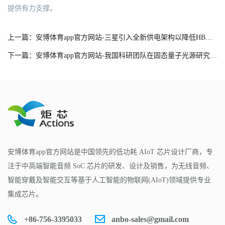
提供有力支撑。
上一篇：安博体育app官方网站-三星引入全新供电架构以降低HBM缺陷率
下一篇：安博体育app官方网站-我国科研团队在固态量子光源研究领域取得重要突破
安博体育app官方网站是中国领先的低功耗 AIoT 芯片设计厂商，专
注于中高端智能音频 SoC 芯片的研发、设计及销售，为无线音频、
智能穿戴及智能交互等基于人工智能的物联网(AIoT)领域提供专业
集成芯片。
+86-756-3395033
anbo-sales@gmail.com