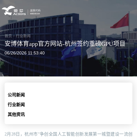
首页
>
行业新闻
安博体育app官方网站-杭州签约重磅GPU项目
06/26/2026 11:53:40
公司新闻
行业新闻
其他资讯
2月28日，杭州市“争创全国人工智能创新发展第一城暨建设一流创