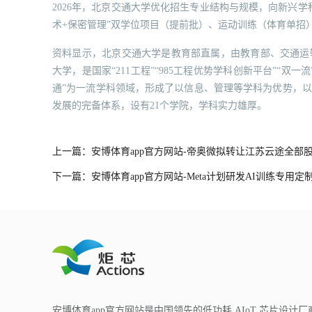
2026年，北京交通大学优化招生专业结构与规模，向新兴
术+保密管理”双学位项目（提前批）、运动训练（体育单招
资料显示，北京交通大学是教育部直属，由教育部、交通运
大学，是国家“211工程”“985工程优势学科创新平台”“双
通”为一流学科领域，形成了以信息、管理等学科为优势，
发展的完备体系，设有21个学院，学科实力雄厚。
上一篇：安博体育app官方网站-帝奥微拟转让江苏云途全部
下一篇：安博体育app官方网站-Meta计划研发AI训练专用定
安博体育app官方网站是中国领先的低功耗 AIoT 芯片设计厂