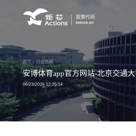
首页
>
行业新闻
安博体育app官方网站-北京交通
06/23/2026 12:25:14