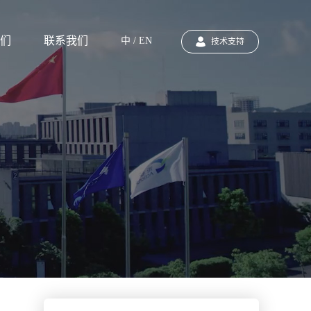
们
联系我们
中 / EN
技术支持