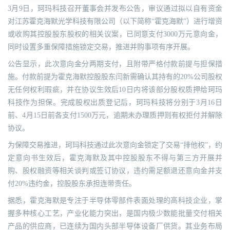
3月9日，珂玛科技召开董事会并发布公告，审议通过拟以自有资金
对江苏霍克海默光学科技有限公司（以下简称“霍克海默”）进行增资
或收购其控股股东股权的相关议案，已同意支付3000万元意向金，
同时设置多重保障措施锁定交易，推进并购事项有序开展。
公告显示，此次意向金分两期支付，且附带严格付款前提与担保措
施。付款前提为霍克海默控股股东闫新需确认其持有的20%公司股权
无任何权利瑕疵，并在协议生效后10日内将该部分股权质押给珂玛
科技作为担保。完成股权出质登记后，珂玛科技将分别于3月16日
前、4月15日前各支付1500万元，逾期未办理质押则有权拒付并解除
协议。
为保障交易推进，珂玛科技通过此次意向金锁定了交易“排他权”，约
定意向书生效后，霍克海默及其中控股股东不得与第三方开展并
购、股权融资等相关谈判或签订协议，违约需足额退还意向金并支
付20%违约金，控股股东承担连带责任。
据悉，霍克海默是专注于半导体零部件表面处理的高科技企业，掌
握多种核心工艺，产业化能力突出，是国内极少数能批量交付相关
产品的供应商，已连续为国内头部半导体设备厂供货。其业务布局