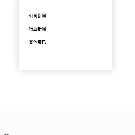
公司新闻
行业新闻
其他资讯