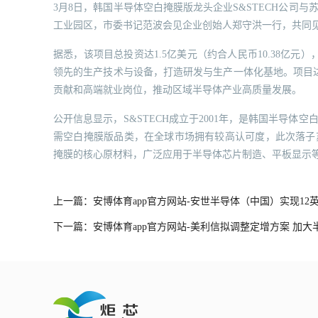
3月8日，韩国半导体空白掩膜版龙头企业S&STECH公司
工业园区，市委书记范波会见企业创始人郑守洪一行，共同
据悉，该项目总投资达1.5亿美元（约合人民币10.38亿元
领先的生产技术与设备，打造研发与生产一体化基地。项目
贡献和高端就业岗位，推动区域半导体产业高质量发展。
公开信息显示，S&STECH成立于2001年，是韩国半导
需空白掩膜版品类，在全球市场拥有较高认可度，此次落子
掩膜的核心原材料，广泛应用于半导体芯片制造、平板显示
上一篇：安博体育app官方网站-安世半导体（中国）实现1
下一篇：安博体育app官方网站-美利信拟调整定增方案 加