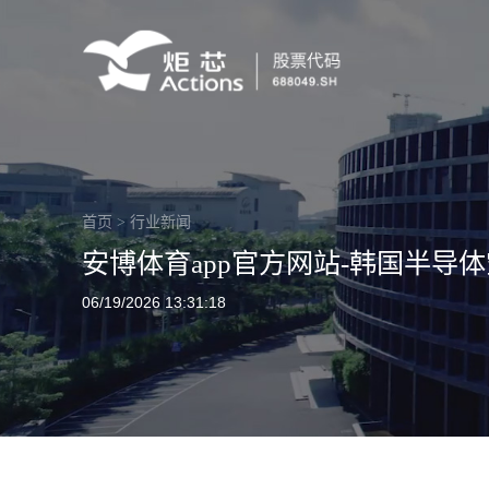
首页
>
行业新闻
安博体育app官方网站-韩国半导
06/19/2026 13:31:18