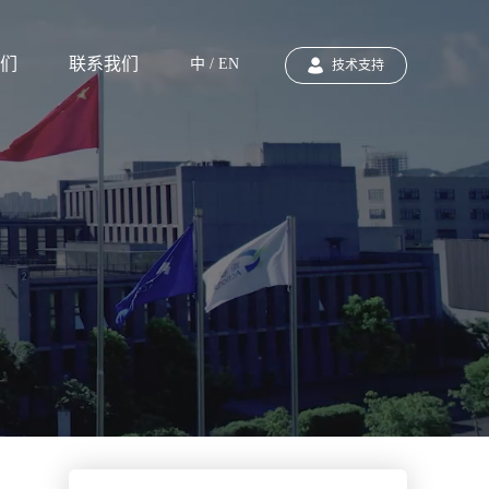
们
联系我们
中 / EN
技术支持