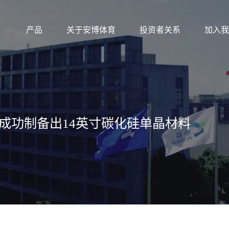
产品
关于安博体育
投资者关系
加入我
体成功制备出14英寸碳化硅单晶材料