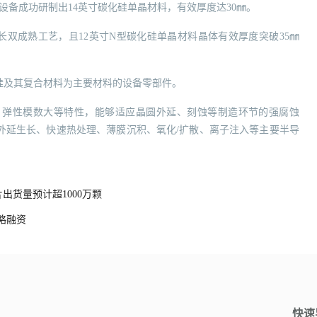
发设备成功研制出14英寸碳化硅单晶材料，有效厚度达30㎜。
生长双成熟工艺，且12英寸N型碳化硅单晶材料晶体有效厚度突破35㎜
硅及其复合材料为主要材料的设备零部件。
、弹性模数大等特性，能够适应晶圆外延、刻蚀等制造环节的强腐蚀
外延生长、快速热处理、薄膜沉积、氧化/扩散、离子注入等主要半导
芯片出货量预计超1000万颗
略融资
快速