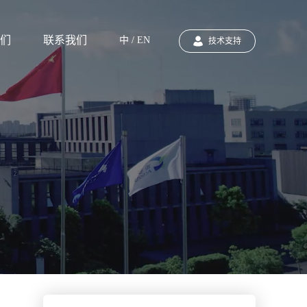
们
联系我们
中 / EN
技术支持