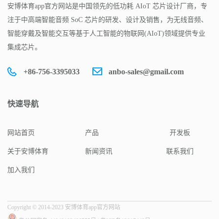
安博体育app官方网站是中国领先的低功耗 AIoT 芯片设计厂商，专
注于中高端智能音频 SoC 芯片的研发、设计及销售，为无线音频、
智能穿戴及智能交互等基于人工智能的物联网(AIoT)领域提供专业
集成芯片。
+86-756-3395033
anbo-sales@gmail.com
快速导航
网站首页
产品
开发板
关于安博体育
新闻资讯
联系我们
加入我们
Copyright © 2014-2023 安博体育app官方网站