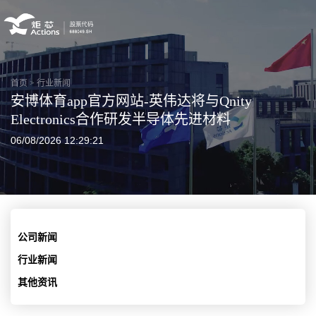
首页
>
行业新闻
安博体育app官方网站-英伟达将与Qnity
Electronics合作研发半导体先进材料
06/08/2026 12:29:21
公司新闻
行业新闻
其他资讯