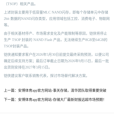
（TSOP）相关产品。
上述封装主要用于低容量MLC NAND闪存，即每个存储单元中存储
2bit 数据的NAND闪存类型，应用领域包括工控、消费电子、物联网
等。
由于相关基材停产、市场需求变化及产能限制等原因，铠侠将停止
生产 TSOP 封装的 NAND Flash 产品，无法继续生产8GB至64GB的
TSOP封装产品。
铠侠通知要求客户在2026年5月30日前提交最终采购预测，以便公司
确定后续支持方案；最后订单截止日期为2026年9月15日，最后一批
出货则安排在2027年3月15日。
铠侠建议客户联系销售代表，探讨市场替代解决方案。
上一篇：安博体育app官方网站-事关存储，清华团队取得重要突破
下一篇：安博体育app官方网站-存储大厂最新财报远超市场预期！