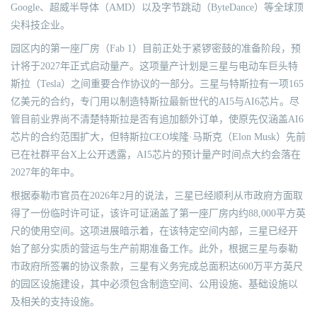
Google、超威半导体（AMD）以及字节跳动（ByteDance）等全球顶
尖科技企业。
园区内的第一座厂房（Fab 1）目前正处于紧锣密鼓的准备阶段，预
计将于2027年正式启动量产。这项量产计划是三星与电动车巨头特
斯拉（Tesla）之间重要合作协议的一部分。三星与特斯拉有一项165
亿美元的合约，专门用以制造特斯拉最新世代的AI5与AI6芯片。尽
管目前业界尚不清楚特斯拉是否有追加额外订单，使原先仅涵盖AI6
芯片的合约范围扩大，但特斯拉CEO埃隆·马斯克（Elon Musk）先前
已在社群平台X上公开透露，AI5芯片的预计量产时间点大约会落在
2027年的年中。
根据泰勒市官员在2026年2月的说法，三星已经顺利从市政府方面取
得了一份临时许可证，该许可证涵盖了第一座厂房内约88,000平方英
尺的使用空间。这项进展暗示着，在该特定空间内部，三星已经开
始了部分实质的营运与生产前期准备工作。此外，根据三星与泰勒
市政府所签署的协议条款，三星有义务完成总面积达600万平方英尺
的园区设施建设，其中必须包含制造空间、公用设施、基础设施以
及相关的支持设施。