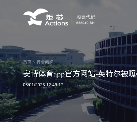
首页
>
行业新闻
安博体育app官方网站-英特尔被曝
06/01/2026 12:49:17