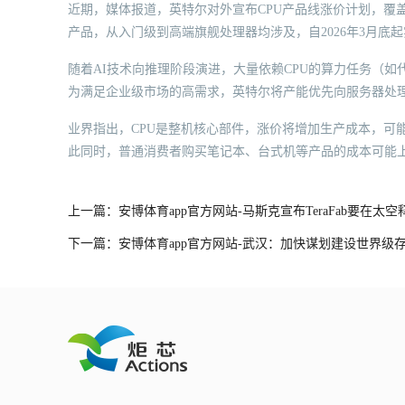
近期，媒体报道，英特尔对外宣布CPU产品线涨价计划，覆
产品，从入门级到高端旗舰处理器均涉及，自2026年3月底
随着AI技术向推理阶段演进，大量依赖CPU的算力任务（如
为满足企业级市场的高需求，英特尔将产能优先向服务器处理
业界指出，CPU是整机核心部件，涨价将增加生产成本，可
此同时，普通消费者购买笔记本、台式机等产品的成本可能上
上一篇：安博体育app官方网站-马斯克宣布TeraFab要在太
下一篇：安博体育app官方网站-武汉：加快谋划建设世界级