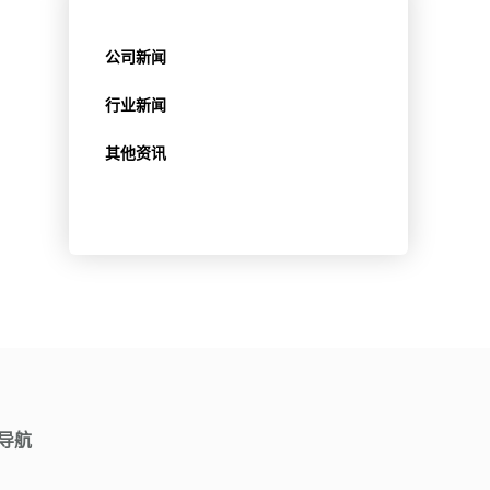
公司新闻
行业新闻
其他资讯
导航