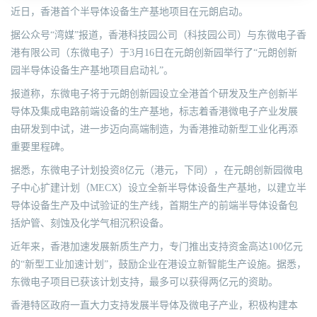
近日，香港首个半导体设备生产基地项目在元朗启动。
据公众号“湾媒”报道，香港科技园公司（科技园公司）与东微电子香
港有限公司（东微电子）于3月16日在元朗创新园举行了“元朗创新
园半导体设备生产基地项目启动礼”。
报道称，东微电子将于元朗创新园设立全港首个研发及生产创新半
导体及集成电路前端设备的生产基地，标志着香港微电子产业发展
由研发到中试，进一步迈向高端制造，为香港推动新型工业化再添
重要里程碑。
据悉，东微电子计划投资8亿元（港元，下同），在元朗创新园微电
子中心扩建计划（MECX）设立全新半导体设备生产基地，以建立半
导体设备生产及中试验证的生产线，首期生产的前端半导体设备包
括炉管、刻蚀及化学气相沉积设备。
近年来，香港加速发展新质生产力，专门推出支持资金高达100亿元
的“新型工业加速计划”，鼓励企业在港设立新智能生产设施。据悉，
东微电子项目已获该计划支持，最多可以获得两亿元的资助。
香港特区政府一直大力支持发展半导体及微电子产业，积极构建本