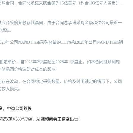
购合同，合同总承诺采购金额为15亿美元（约合103亿元人民币），
供应商采购某款存储晶圆，由于合同总承诺采购金额超过公司最近一
露标准。
NAND Flash采购总量的11.1%和2025年公司NAND Flash销
单价，自2026年2季度起至2028年1季度止。如本合同能顺利履
存储晶圆价格波动对成本的影响。
能存在波动，在合同约定采购数量、价格及时间锁定的情形下，公司
受较大损失。
融资，中微公司领投
玲珑V560/V760，AI视频新卷王横空出世！