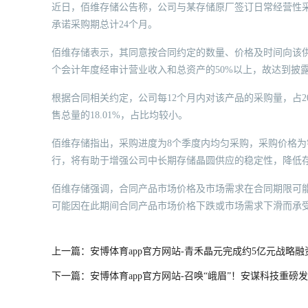
近日，佰维存储公告称，公司与某存储原厂签订日常经营性采
承诺采购期总计24个月。
佰维存储表示，其同意按合同约定的数量、价格及时间向该
个会计年度经审计营业收入和总资产的50%以上，故达到披
根据合同相关约定，公司每12个月内对该产品的采购量，占2025年公司
售总量的18.01%，占比均较小。
佰维存储指出，采购进度为8个季度内均匀采购，采购价格为锁定
行，将有助于增强公司中长期存储晶圆供应的稳定性，降低
佰维存储强调，合同产品市场价格及市场需求在合同期限可
可能因在此期间合同产品市场价格下跌或市场需求下滑而承
上一篇：安博体育app官方网站-青禾晶元完成约5亿元战略
下一篇：安博体育app官方网站-召唤“峨眉”！安谋科技重磅发布