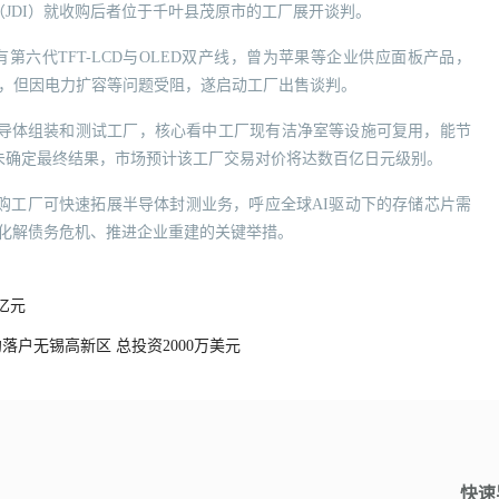
JDI）就收购后者位于千叶县茂原市的工厂展开谈判。
第六代TFT-LCD与OLED双产线，曾为苹果等企业供应面板产品，
据中心，但因电力扩容等问题受阻，遂启动工厂出售谈判。
导体组装和测试工厂，核心看中工厂现有洁净室等设施可复用，能节
未确定最终结果，市场预计该工厂交易对价将达数百亿日元级别。
购工厂可快速拓展半导体封测业务，呼应全球AI驱动下的存储芯片需
其化解债务危机、推进企业重建的关键举措。
亿元
落户无锡高新区 总投资2000万美元
快速