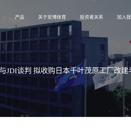
产品
关于安博体育
投资者关系
加入我
正与JDI谈判 拟收购日本千叶茂原工厂改