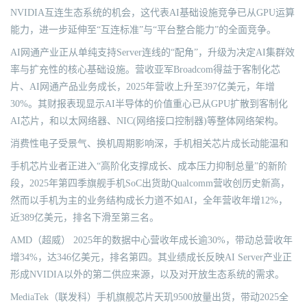
NVIDIA互连生态系统的机会，这代表AI基础设施竞争已从GPU运算
能力，进一步延伸至“互连标准”与“平台整合能力”的全面竞争。
AI网通产业正从单纯支持Server连线的“配角”，升级为决定AI集群效
率与扩充性的核心基础设施。营收亚军Broadcom得益于客制化芯
片、AI网通产品业务成长，2025年营收上升至397亿美元，年增
30%。其财报表现显示AI半导体的价值重心已从GPU扩散到客制化
AI芯片，和以太网络器、NIC(网络接口控制器)等整体网络架构。
消费性电子受景气、换机周期影响深，手机相关芯片成长动能温和
手机芯片业者正进入“高阶化支撑成长、成本压力抑制总量”的新阶
段，2025年第四季旗舰手机SoC出货助Qualcomm营收创历史新高，
然而以手机为主的业务结构成长力道不如AI，全年营收年增12%，
近389亿美元，排名下滑至第三名。
AMD（超威） 2025年的数据中心营收年成长逾30%，带动总营收年
增34%，达346亿美元，排名第四。其业绩成长反映AI Server产业正
形成NVIDIA以外的第二供应来源，以及对开放生态系统的需求。
MediaTek（联发科）手机旗舰芯片天玑9500放量出货，带动2025全