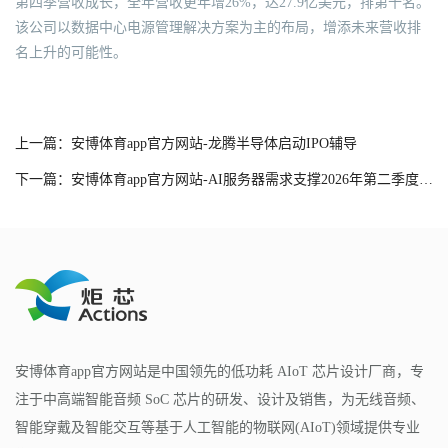
第四季营收成长，全年营收更年增26%，达27.9亿美元，排第十名。
该公司以数据中心电源管理解决方案为主的布局，增添未来营收排
名上升的可能性。
上一篇：安博体育app官方网站-龙腾半导体启动IPO辅导
下一篇：安博体育app官方网站-AI服务器需求支撑2026年第二季度存储器合约价上行，CSP借长期协议锁定供货｜TrendForce集邦咨询
安博体育app官方网站是中国领先的低功耗 AIoT 芯片设计厂商，专
注于中高端智能音频 SoC 芯片的研发、设计及销售，为无线音频、
智能穿戴及智能交互等基于人工智能的物联网(AIoT)领域提供专业