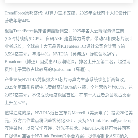
TrendForce集邦咨询: AI算力需求支撑，2025年全球前十大IC设计厂
营收年增44%
根据TrendForce集邦咨询最新调查，2025年各大云端服务供应商
(CSP)持续购买GPU、自研ASIC建置算力需求，带动AI相关芯片设计
业者成长，全球前十大无晶圆IC(Fabless IC)设计公司合计营收逾
3,594亿美元，年增44%。NVIDIA（英伟达）蝉联营收冠军，
Broadcom（博通）因受惠AI浪潮较深，排名上升至第二名，超过消
费性电子营收占比较高的Qualcomm（高通）。
产业龙头NVIDIA凭借强大AI芯片与算力生态系统续创新高营收，
2025年第四季数据中心贡献高达90%的业绩，全年营收年增65%，达
2,057亿美元，不仅成长幅度稳居首位，在前十大业者总营收占比更
上升至57%。
值得注意的是，NVIDIA近日宣布对Marvell（美满电子）投资20亿美
元，双方合作重点将涵盖客制化XPU、支持NVLink Fusion的scale-up
互连架构，以及光学互连、硅光子技术。Marvell未来将可为共同客
户提供可兼容于NVLink Fusion的平台方案，提供客制化ASIC纳入