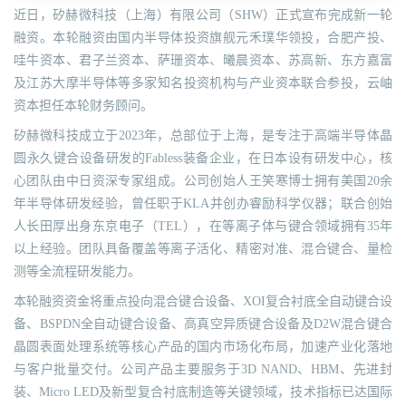
近日，矽赫微科技（上海）有限公司（SHW）正式宣布完成新一轮
融资。本轮融资由国内半导体投资旗舰元禾璞华领投，合肥产投、
哇牛资本、君子兰资本、萨珊资本、曦晨资本、苏高新、东方嘉富
及江苏大摩半导体等多家知名投资机构与产业资本联合参投，云岫
资本担任本轮财务顾问。
矽赫微科技成立于2023年，总部位于上海，是专注于高端半导体晶
圆永久键合设备研发的Fabless装备企业，在日本设有研发中心，核
心团队由中日资深专家组成。公司创始人王笑寒博士拥有美国20余
年半导体研发经验，曾任职于KLA并创办睿励科学仪器；联合创始
人长田厚出身东京电子（TEL），在等离子体与键合领域拥有35年
以上经验。团队具备覆盖等离子活化、精密对准、混合键合、量检
测等全流程研发能力。
本轮融资资金将重点投向混合键合设备、XOI复合衬底全自动键合设
备、BSPDN全自动键合设备、高真空异质键合设备及D2W混合键合
晶圆表面处理系统等核心产品的国内市场化布局，加速产业化落地
与客户批量交付。公司产品主要服务于3D NAND、HBM、先进封
装、Micro LED及新型复合衬底制造等关键领域，技术指标已达国际