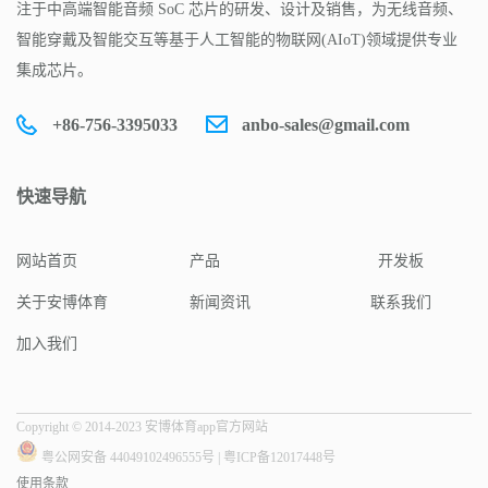
注于中高端智能音频 SoC 芯片的研发、设计及销售，为无线音频、
智能穿戴及智能交互等基于人工智能的物联网(AIoT)领域提供专业
集成芯片。
+86-756-3395033
anbo-sales@gmail.com
快速导航
网站首页
产品
开发板
关于安博体育
新闻资讯
联系我们
加入我们
Copyright © 2014-2023 安博体育app官方网站
粤公网安备 44049102496555号
|
粤ICP备12017448号
使用条款