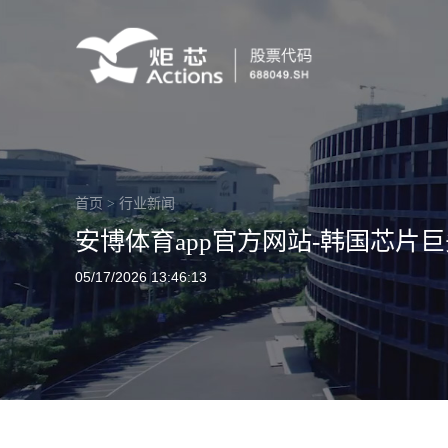
首页
>
行业新闻
安博体育app官方网站-韩国芯片
05/17/2026 13:46:13