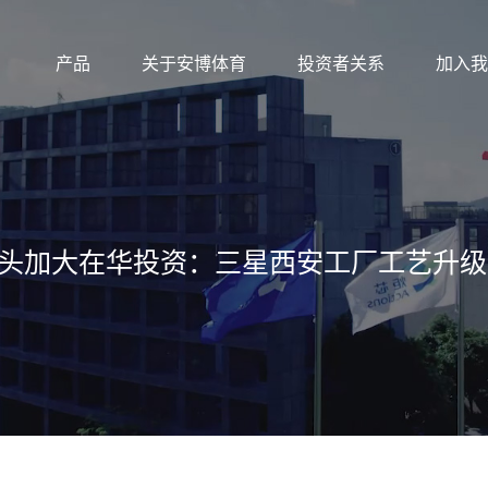
产品
关于安博体育
投资者关系
加入我
巨头加大在华投资：三星西安工厂工艺升级