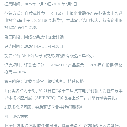
征集时间：2025年12月20日-2026年3月5日
征集方式：自荐或推荐，《目录》申报企业需在产品征集表中勾选
申报“汽车电子·2026年度金芯奖”，并填写评选申报表，每家企业限
报1款产品1个奖项。
第二阶段：网络投票及评委会评选
评选时间：2026年4月1日-4月30日
投票平台:AEIF公众号每类奖项的所有候选名单公示
评选规则：评委会打分 — 70%AEIF 产品展示 — 20%用户投票/网络
投票 — 10%
第三阶段：评委会终审、颁奖典礼、持续传播
1.获奖名单将于5月20-21日在“第十三届汽车电子创新大会暨车规半
导体技术应用展（AEIF 2026）”的晚宴上公布，并举行颁奖典礼。
2.现场盛况回顾、会后获奖企业持续新闻报道
四、评选方式
此次评选报名不收取任何费用，投票参与方式仅限线上匿名进行，