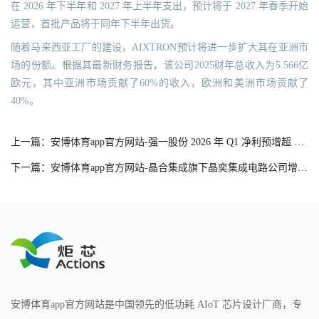
在 2026 年下半年和 2027 年上半年支出，预计将于 2027 年春季开始
运营，首批产品将于同年下半年出货。
随着马来西亚工厂的建设，AIXTRON预计将进一步扩大其在亚洲市
场的份额。根据其最新财务报告，该公司2025财年总收入为5.566亿
欧元，其中亚洲市场贡献了60%的收入，欧洲和美洲市场贡献了
40%。
上一篇：安博体育app官方网站-强一股份 2026 年 Q1 净利预增超 650% AI 算力测试需求驱动业绩爆发
下一篇：安博体育app官方网站-晶合集成旗下晶奕集成电路公司增资至20亿元
安博体育app官方网站是中国领先的低功耗 AIoT 芯片设计厂商，专