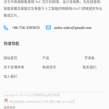
注于中高端智能音频 SoC 芯片的研发、设计及销售，为无线音频、
智能穿戴及智能交互等基于人工智能的物联网(AIoT)领域提供专业
集成芯片。
+86-756-3395033
anbo-sales@gmail.com
快速导航
网站首页
产品
开发板
关于安博体育
新闻资讯
联系我们
加入我们
Copyright © 2014-2023 安博体育app官方网站
粤公网安备 44049102496555号
|
粤ICP备12017448号
使用条款