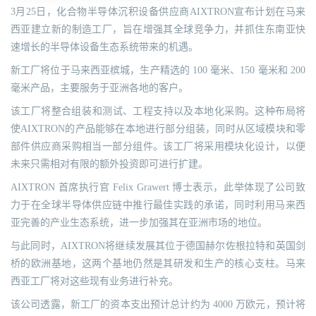
3月25日，化合物半导体沉积设备供应商AIXTRON宣布计划在马来
西亚建立新的制造工厂，旨在增强其全球竞争力，并抓住东南亚快
速增长的半导体设备生态系统带来的机遇。
新工厂将位于马来西亚槟城，生产精选的 100 毫米、150 毫米和 200
毫米产品，主要服务于亚洲各地的客户。
该工厂将整合组​​装和测试、工程支持以及本地化采购。这种布局将
使AIXTRON的产品能够在本地进行部分组装，同时从区域模块和零
部件供应商采购相当一部分组件。该工厂将采用模块化设计，以便
未来只需相对有限的额外投资即可进行扩建。
AIXTRON 首席执行官 Felix Grawert 博士表示，此举体现了公司致
力于在全球半导体供应链中推行最佳实践的承诺，同时利用马来西
亚完善的产业生态系统，进一步加强其在亚洲市场的地位。
与此同时，AIXTRON将继续发展其位于德国赫尔佐根拉特和英国剑
桥的欧洲基地，这两个基地仍然是其研发和生产的核心支柱。马来
西亚工厂将对这些现有业务进行补充。
该公司透露，新工厂的资本支出预计总计约为 4000 万欧元，预计将