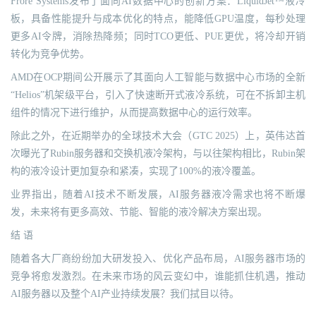
Frore Systems发布了面向AI数据中心的创新方案：LiquidJet™液冷
板，具备性能提升与成本优化的特点，能降低GPU温度，每秒处理
更多AI令牌，消除热降频；同时TCO更低、PUE更优，将冷却开销
转化为竞争优势。
AMD在OCP期间公开展示了其面向人工智能与数据中心市场的全新
“Helios”机架级平台，引入了快速断开式液冷系统，可在不拆卸主机
组件的情况下进行维护，从而提高数据中心的运行效率。
除此之外，在近期举办的全球技术大会（GTC 2025）上，英伟达首
次曝光了Rubin服务器和交换机液冷架构，与以往架构相比，Rubin架
构的液冷设计更加复杂和紧凑，实现了100%的液冷覆盖。
业界指出，随着AI技术不断发展，AI服务器液冷需求也将不断爆
发，未来将有更多高效、节能、智能的液冷解决方案出现。
结 语
随着各大厂商纷纷加大研发投入、优化产品布局，AI服务器市场的
竞争将愈发激烈。在未来市场的风云变幻中，谁能抓住机遇，推动
AI服务器以及整个AI产业持续发展？我们拭目以待。