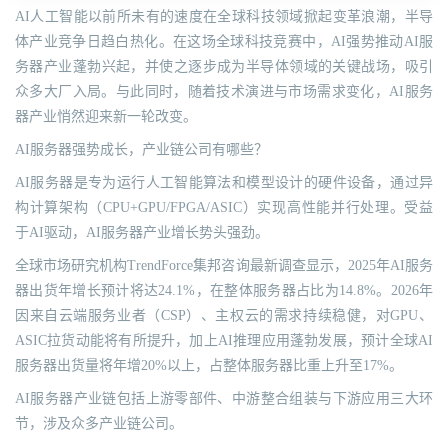
AI人工智能以前所未有的速度在全球科技领域掀起变革浪潮，半导
体产业竞争日趋白热化。在这场全球科技竞赛中，AI强势推动AI服
务器产业蓬勃兴起，并使之逐步成为半导体领域的关键战场，吸引
众多大厂入局。与此同时，随着技术演进与市场需求变化，AI服务
器产业悄然迎来新一轮改变。
AI服务器强势成长，产业链公司有哪些？
AI服务器是专为运行人工智能算法和模型设计的硬件设备，通过异
构计算架构（CPU+GPU/FPGA/ASIC）实现高性能并行处理。受益
于AI驱动，AI服务器产业增长势头强劲。
全球市场研究机构TrendForce集邦咨询最新调查显示，2025年AI服务
器出货年增长预计将达24.1%，在整体服务器占比为14.8%。2026年
因来自云端服务业者（CSP）、主权云的需求持续稳健，对GPU、
ASIC拉货动能将有所提升，加上AI推理应用蓬勃发展，预计全球AI
服务器出货量将年增20%以上，占整体服务器比重上升至17%。
AI服务器产业链包括上游零部件、中游整合组装与下游应用三大环
节，涉及众多产业链公司。