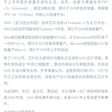
于上半年逐步放量并成为主流。此外，谷歌与博通合作TPU
v7p（Ironwood），锁定训练应用，预计于2026年逐步放量，将接替
TPU v6e（Trillium）的核心AI加速平台。
AWS（亚马逊云科技）自研芯片目前以Trainium v2为主力平台，
AWS已启动不同版本的Trainium v3开发，预计于2026年陆续量产。
Meta成功部署首款自研AI加速器MTIA后，正与Broadcom共同开发下
一代MTIA v2，预计于2025年第四季量产。Microsoft则规划由GUC协
助量产Maia v2，预计于2026年上半年启动。
除了CSP之外，芯片巨头英特尔近期也正式进军ASIC芯片领域。英
特尔宣布成立“中央工程集团”，整合内部设计与制程资源，并启动
ASIC与设计服务业务。外界普遍认为，这是英特尔继CPU、GPU与
代工之后的新运营支柱，目标在于切入快速成长的客制化芯片市
场。
与此同时，华为、昆仑芯、寒武纪、平头哥等一众厂商同样积极布
局ASIC市场，ASIC研发潮不断兴起，未来ASIC市占率有望不断攀
升。