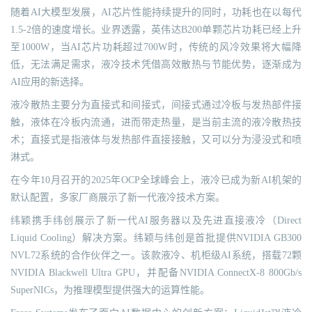
随着AI大模型发展，AI芯片性能持续提升的同时，功耗也在以每代
1.5-2倍的速度增长。业界透露，英伟达B200单颗芯片功耗已经上升
至1000W，当AI芯片功耗超过700W时，传统的风冷效果将大幅降
低，无法满足需求，液冷技术凭借高效散热与节能优势，逐渐成为
AI应用的新选择。
液冷散热主要分为直接式和间接式，间接式通过冷板与发热部件接
触，液体在冷板内流通，进而带走热量，是当前主流的液冷散热技
术；直接式是指液体与发热部件直接接触，又可以分为浸没式和喷
淋式。
在今年10月召开的2025年OCP全球峰会上，液冷已成为新AI机架的
默认配置，多家厂商展示了新一代液冷技术方案。
纬颖携手纬创展示了新一代AI服务器以及先进直接液冷（Direct
Liquid Cooling）解决方案。纬颖与纬创是首批提供NVIDIA GB300
NVL72系统的合作伙伴之一。该款液冷、机柜级AI系统，搭载72颗
NVIDIA Blackwell Ultra GPU，并配备NVIDIA ConnectX-8 800Gb/s
SuperNICs，为推理模型提供强大的运算性能。