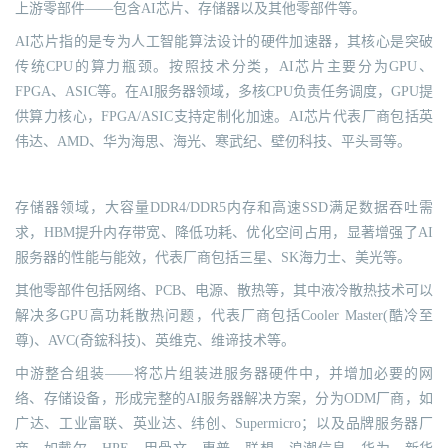
上游零部件——包含AI芯片、存储器以及其他零部件等。
AI芯片指的是专为人工智能算法设计的硬件加速器，其核心是突破
传统CPU的算力瓶颈。按照技术分类，AI芯片主要分为GPU、
FPGA、ASIC等。在AI服务器领域，多核CPU负责任务调度，GPU提
供算力核心，FPGA/ASIC支持定制化加速。AI芯片代表厂商包括英
伟达、AMD、华为海思、海光、寒武纪、壁仞科技、平头哥等。
存储器领域，大容量DDR4/DDR5内存和高速SSD满足数据吞吐需
求，HBM提升内存带宽、降低功耗、优化空间占用，显著增强了AI
服务器的性能与能效，代表厂商包括三星、SK海力士、美光等。
其他零部件包括网络、PCB、电源、散热等，其中液冷散热技术可以
解决多GPU高功耗散热问题，代表厂商包括Cooler Master(酷冷至
尊)、AVC(奇鋐科技)、英维克、维谛技术等。
中游整合组装——将芯片组装进服务器硬件中，并增加必要的网
络、存储设备，形成完整的AI服务器解决方案，分为ODM厂商，如
广达、工业富联、英业达、纬创、Supermicro；以及品牌服务器厂