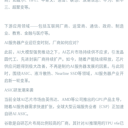
商，如戴尔、HPE、甲骨文、惠普、联想、浪潮信息、华为、新华
三、超聚变等。
下游应用领域——包括互联网厂商、运营商、通信、政府、制造
业、教育、金融与医疗等。
AI服务器产业迎巨变时刻，厂商如何应对？
此前，AI大模型强势推动之下，AI芯片市场持续供不应求，引发晶
圆代工、先进封装厂商持续扩产。如今，随着产能陆续释放，芯片
供应问题得到极大改善，不再是制约AI服务器发展的因素。与此同
时，围绕ASIC、液冷散热、Nearline SSD等领域，AI服务器产业开
启新一轮变革。
ASIC研发潮来袭
当前全球AI芯片市场由英伟达、AMD等公司推出的GPU产品主导，
随着AI服务器需求快速扩张，全球大型云端服务业者（CSP）正加速
自研AI ASIC。
谷歌是自研芯片布局比例较高的厂商，其针对AI推理用的TPU v6e已