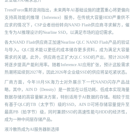
企业级SSD需求急升
TrendForce集邦咨询指出，未来两年AI基础设施的建置重心将更偏向
支持高效能的推理（Inference）服务，在传统大容量HDD严重供不
应求的情况下，CSP业者纷纷转向NAND Flash供应商寻求解方，催
生专为AI推理设计的Nearline SSD，以满足市场的迫切需求。
各大NAND Flash供应商正加速Nearline QLC NAND Flash产品的验证
与导入。QLC技术能以更低的成本储存更多资料，成为满足大容量
需求的关键。此外，供应商也正扩大QLC SSD的产出，预计2026年
将逐步提高产能利用率。随着Inference AI应用扩张，预计这股需求
热潮将延续到2027年，因此2026年企业级SSD的供应将呈吃紧状态。
厂商方面，今年10月SK海力士对外展示下一代NAND闪存产品战
略，其中，AIN D（Density）是一款旨在以低功耗、低成本实现海量
数据存储的高容量解决方案，特别适用于AI数据的存储。相较于现
有基于QLC的TB（太字节）级的SSD，AIN D可将存储容量提升至
最高PB（拍字节）级，同时兼顾SSD的高速性能与HDD的经济性，
成为一种中间层存储产品。
液冷散热成为AI服务器新选择