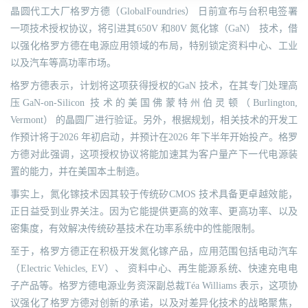
晶圆代工大厂格罗方德（GlobalFoundries） 日前宣布与台积电签署
一项技术授权协议，将引进其650V 和80V 氮化镓（GaN） 技术，借
以强化格罗方德在电源应用领域的布局，特别锁定资料中心、工业
以及汽车等高功率市场。
格罗方德表示，计划将这项获得授权的GaN 技术，在其专门处理高
压GaN-on-Silicon 技术的美国佛蒙特州伯灵顿（Burlington,
Vermont） 的晶圆厂进行验证。另外，根据规划，相关技术的开发工
作预计将于2026 年初启动，并预计在2026 年下半年开始投产。格罗
方德对此强调，这项授权协议将能加速其为客户量产下一代电源装
置的能力，并在美国本土制造。
事实上，氮化镓技术因其较于传统矽CMOS 技术具备更卓越效能，
正日益受到业界关注。因为它能提供更高的效率、更高功率、以及
密集度，有效解决传统矽基技术在功率系统中的性能限制。
至于，格罗方德正在积极开发氮化镓产品，应用范围包括电动汽车
（Electric Vehicles, EV）、 资料中心、再生能源系统、快速充电电
子产品等。格罗方德电源业务资深副总裁Téa Williams 表示，这项协
议强化了格罗方德对创新的承诺，以及对差异化技术的战略聚焦，