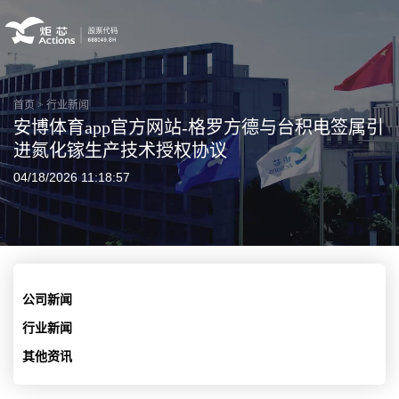
首页
>
行业新闻
安博体育app官方网站-格罗方德与台积电签属引
进氮化镓生产技术授权协议
04/18/2026 11:18:57
公司新闻
行业新闻
其他资讯