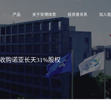
产品
关于安博体育
投资者关系
加入我
拟收购诺亚长天31%股权