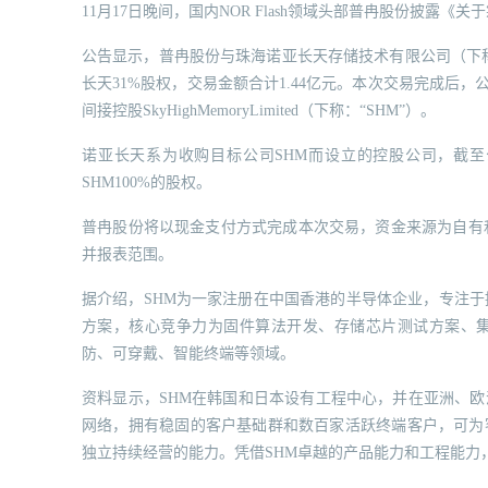
11月17日晚间，国内NOR Flash领域头部普冉股份披
公告显示，普冉股份与珠海诺亚长天存储技术有限公司（下称
长天31%股权，交易金额合计1.44亿元。本次交易完成后
间接控股SkyHighMemoryLimited（下称：“SHM”）。
诺亚长天系为收购目标公司SHM而设立的控股公司，截至
SHM100%的股权。
普冉股份将以现金支付方式完成本次交易，资金来源为自有
并报表范围。
据介绍，SHM为一家注册在中国香港的半导体企业，专注于提供高
方案，核心竞争力为固件算法开发、存储芯片测试方案、
防、可穿戴、智能终端等领域。
资料显示，SHM在韩国和日本设有工程中心，并在亚洲、
网络，拥有稳固的客户基础群和数百家活跃终端客户，可为
独立持续经营的能力。凭借SHM卓越的产品能力和工程能力