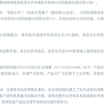
露《关于筹划收购珠海诺亚长天存储技术有限公司控股权的提示性公告》。
：“诺亚长天”）3名股东签署了《股权转让协议》，公司拟收购诺亚
，公司对标的公司的持股比例将达到51%，实现对标的公司的控股，从而
公告披露日，普冉股份直接持有诺亚长天20%股权，诺亚长天持有
和自筹资金。本次交易完成后，诺亚长天及SHM将被纳入普冉股份合
性能2DNAND及衍生存储器（SLCNAND,eMMC,MCP）产品及
集成封装设计、存储产品定制，产品已广泛应用于工业控制、家电安
欧洲、北美等地设有销售办事处，在全球范围内建立了较为成熟的销售
客户提供高质量闪存解决方案，具有完整的业务体系和直接面向市场
，其高性能产品在全球市场具有较强的竞争力。