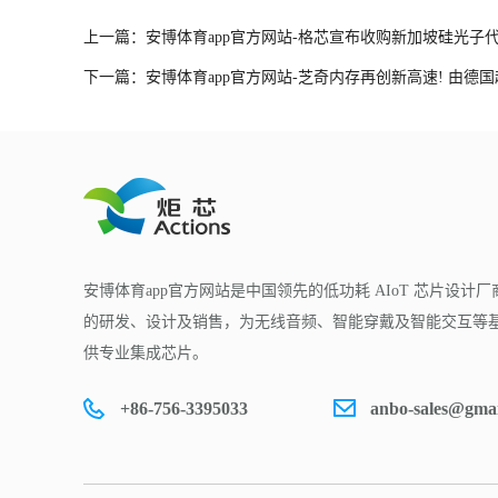
上一篇：安博体育app官方网站-格芯宣布收购新加坡硅光子
下一篇：安博体育app官方网站-芝奇内存再创新高速! 由德国超频
安博体育app官方网站是中国领先的低功耗 AIoT 芯片设计厂
的研发、设计及销售，为无线音频、智能穿戴及智能交互等基于
供专业集成芯片。
+86-756-3395033
anbo-sales@gma