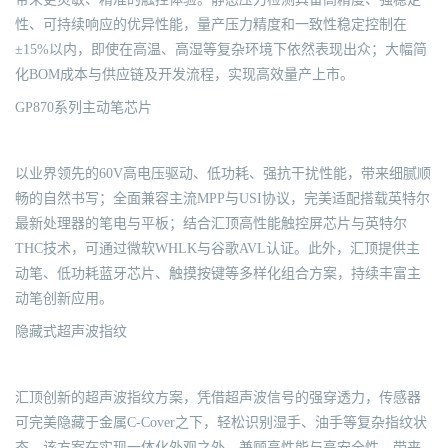
性、可持续响应的优异性能，量产压力精度和一致性稳定控制在
±15%以内，即使在高温、高湿等复杂环境下依然表现出众；大幅简
化BOM成本与供应链及开发流程，实现高效量产上市。
GP870系列主动笔芯片
以业界领先的60V高电压驱动、低功耗、强抗干扰性能，带来细腻顺
畅的自然书写；全面兼容主流MPP与USI协议，完美适配搭载英特尔
最新处理器的笔电与平板；结合汇顶高性能触控屏芯片与英特尔
THC技术，可通过微软WHLK与谷歌AVL认证。此外，汇顶提供主
动笔、低功耗蓝牙芯片、触摸按键等多样化组合方案，持续丰富主
动笔创新应用。
隐藏式超声波指纹
汇顶创新的超声波指纹方案，凭借超声波信号的强穿透力，传感器
可完美隐藏于金属C-Cover之下，轻松识别湿手、油手等复杂指纹状
态。该方案在实现一体化外观之外，兼顾高性能与高安全性，带来