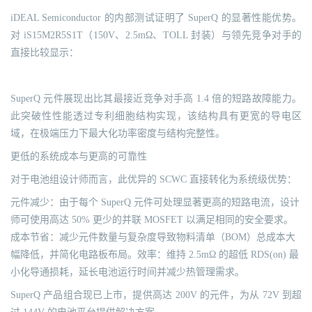
iDEAL Semiconductor 的内部测试证明了 SuperQ 的显著性能优势。
对 iS15M2R5S1T（150V、2.5mΩ、TOLL 封装）与领先竞争对手的
直接比较显示：
SuperQ 元件展现出比其最接近竞争对手高 1.4 倍的短路故障能力。
此突破性性能透过专利细胞结构实现，该结构具有更宽的导电区
域，在极端压力下最大化功率密度与结构完整性。
更低的系统成本与更高的可靠性
对于电池组设计师而言，此优异的 SCWC 直接转化为系统级优势：
元件减少：由于每个 SuperQ 元件可处理显著更高的短路电流，设计
师可使用高达 50% 更少的并联 MOSFET 以满足相同的安全要求。
成本节省：减少元件数量与复杂度导致物料清单（BOM）总成本大
幅降低，并简化电路板布局。效率：维持 2.5mΩ 的超低 RDS(on) 最
小化导通损耗，延长电池运行时间并减少热管理需求。
SuperQ 产品组合现已上市，提供高达 200V 的元件，为从 72V 到超