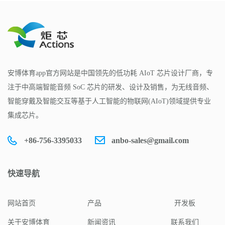
安博体育app官方网站是中国领先的低功耗 AIoT 芯片设计厂商，专
注于中高端智能音频 SoC 芯片的研发、设计及销售，为无线音频、
智能穿戴及智能交互等基于人工智能的物联网(AIoT)领域提供专业
集成芯片。
+86-756-3395033
anbo-sales@gmail.com
快速导航
网站首页
产品
开发板
关于安博体育
新闻资讯
联系我们