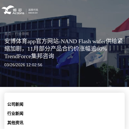
首页
>
行业新闻
安博体育app官方网站-NAND Flash wafer供给紧
缩加剧，11月部分产品合约价涨幅逾60%｜
TrendForce集邦咨询
03/26/2026 12:02:56
公司新闻
行业新闻
其他资讯