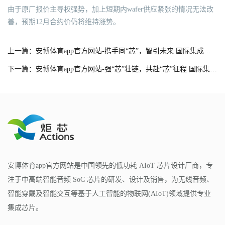
由于原厂报价主导权强势，加上短期内wafer供应紧张的情况无法改
善，预期12月合约价仍将维持涨势。
上一篇：安博体育app官方网站-携手同“芯”，智引未来 国际集成电路展览会暨研讨会（IIC Shenzhen 2025）盛大开幕 “全球电子成就奖”隆重揭晓
下一篇：安博体育app官方网站-强“芯”壮链，共赴“芯”征程 国际集成电路展览会暨研讨会（IIC Shenzhen 2025）圆满落幕 “全球电子元器件分销商卓越表现奖”隆重揭晓
安博体育app官方网站是中国领先的低功耗 AIoT 芯片设计厂商，专
注于中高端智能音频 SoC 芯片的研发、设计及销售，为无线音频、
智能穿戴及智能交互等基于人工智能的物联网(AIoT)领域提供专业
集成芯片。