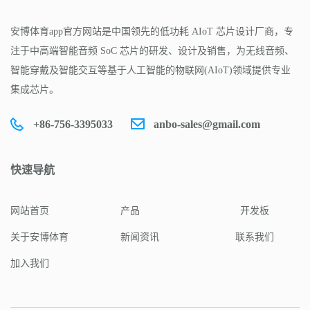
安博体育app官方网站是中国领先的低功耗 AIoT 芯片设计厂商，专
注于中高端智能音频 SoC 芯片的研发、设计及销售，为无线音频、
智能穿戴及智能交互等基于人工智能的物联网(AIoT)领域提供专业
集成芯片。
+86-756-3395033
anbo-sales@gmail.com
快速导航
网站首页
产品
开发板
关于安博体育
新闻资讯
联系我们
加入我们