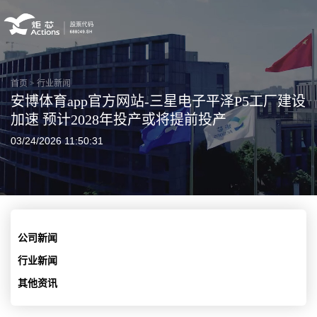
首页
>
行业新闻
安博体育app官方网站-三星电子平泽P5工厂建设
加速 预计2028年投产或将提前投产
03/24/2026 11:50:31
公司新闻
行业新闻
其他资讯