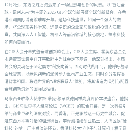
12月2日，东方之珠香港迎来了一场思想与创新的风暴。以“智汇全
球 · 绿创未来”为主题的2025 GIS全球创新展暨全球创新峰会，在香
港亚洲国际博览馆璀璨开幕。这场科技盛世，如同一个强大的磁
场，将全球顶尖科学家、远见卓识的企业家与敏锐的投资人汇聚一
堂，共同深入人工智能、机器人等前沿领域的核心腹地，探索科技
如何向善而行。
在GIS大会开幕式暨全球创新峰会上，GIS大会主席、霍英东基金会
永远董事霍震宇在开幕致辞中为峰会定下基调。他深刻指出，本届
峰会的灵魂在于坚定倡导“科技向善”。面对时代的叩问，他呼吁凝聚
全球智慧，以绿色创新的澎湃动力重构产业生态，同时充分发挥香
港背靠祖国、联通世界的“超级联系人”优势，将其锻造为吸引与配置
全球创新资源的国际级枢纽。
马来西亚驻华大使拿督·诺曼·穆罕默德同样高度评价本次盛会，他指
出，GIS与世界华人经济论坛（WCEF）的联合开幕，是一次科技引
擎与商业巨轮的深度对接，而香港，正是承载这一历史性融合、促
进东西方平等对话的理想舞台。李泽湘描绘创业热土：大湾区是“硬
科技”的梦工厂主旨演讲环节，香港科技大学电子与计算机工程学系