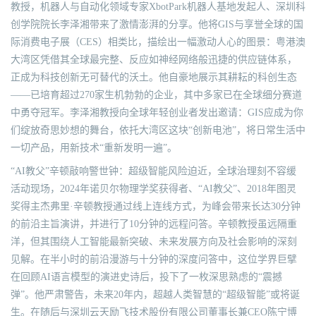
教授，机器人与自动化领域专家XbotPark机器人基地发起人、深圳科
创学院院长李泽湘带来了激情澎湃的分享。他将GIS与享誉全球的国
际消费电子展（CES）相类比，描绘出一幅激动人心的图景：粤港澳
大湾区凭借其全球最完整、反应如神经网络般迅捷的供应链体系，
正成为科技创新无可替代的沃土。他自豪地展示其耕耘的科创生态
——已培育超过270家生机勃勃的企业，其中多家已在全球细分赛道
中勇夺冠军。李泽湘教授向全球年轻创业者发出邀请：GIS应成为你
们绽放奇思妙想的舞台，依托大湾区这块“创新电池”，将日常生活中
一切产品，用新技术“重新发明一遍”。
“AI教父”辛顿敲响警世钟：超级智能风险迫近，全球治理刻不容缓
活动现场，2024年诺贝尔物理学奖获得者、“AI教父”、2018年图灵
奖得主杰弗里·辛顿教授通过线上连线方式，为峰会带来长达30分钟
的前沿主旨演讲，并进行了10分钟的远程问答。辛顿教授虽远隔重
洋，但其围绕人工智能最新突破、未来发展方向及社会影响的深刻
见解。在半小时的前沿漫游与十分钟的深度问答中，这位学界巨擘
在回顾AI语言模型的演进史诗后，投下了一枚深思熟虑的“震撼
弹”。他严肃警告，未来20年内，超越人类智慧的“超级智能”或将诞
生。在随后与深圳云天励飞技术股份有限公司董事长兼CEO陈宁博