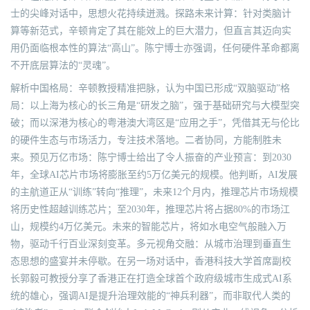
士的尖峰对话中，思想火花持续迸溅。探路未来计算：针对类脑计
算等新范式，辛顿肯定了其在能效上的巨大潜力，但直言其迈向实
用仍面临根本性的算法“高山”。陈宁博士亦强调，任何硬件革命都离
不开底层算法的“灵魂”。
解析中国格局：辛顿教授精准把脉，认为中国已形成“双脑驱动”格
局：以上海为核心的长三角是“研发之脑”，强于基础研究与大模型突
破；而以深港为核心的粤港澳大湾区是“应用之手”，凭借其无与伦比
的硬件生态与市场活力，专注技术落地。二者协同，方能制胜未
来。预见万亿市场：陈宁博士给出了令人振奋的产业预言：到2030
年，全球AI芯片市场将膨胀至约5万亿美元的规模。他判断，AI发展
的主航道正从“训练”转向“推理”，未来12个月内，推理芯片市场规模
将历史性超越训练芯片；至2030年，推理芯片将占据80%的市场江
山，规模约4万亿美元。未来的智能芯片，将如水电空气般融入万
物，驱动千行百业深刻变革。多元视角交融：从城市治理到垂直生
态思想的盛宴并未停歇。在另一场对话中，香港科技大学首席副校
长郭毅可教授分享了香港正在打造全球首个政府级城市生成式AI系
统的雄心，强调AI是提升治理效能的“神兵利器”，而非取代人类的