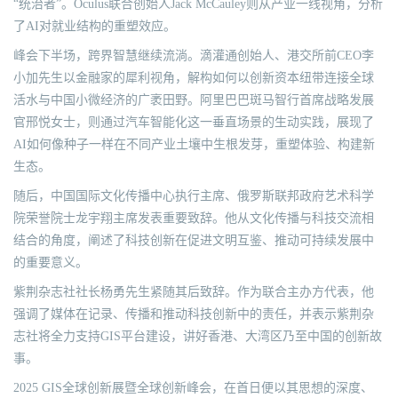
“统治者”。Oculus联合创始人Jack McCauley则从产业一线视角，分析
了AI对就业结构的重塑效应。
峰会下半场，跨界智慧继续流淌。滴灌通创始人、港交所前CEO李
小加先生以金融家的犀利视角，解构如何以创新资本纽带连接全球
活水与中国小微经济的广袤田野。阿里巴巴斑马智行首席战略发展
官邢悦女士，则通过汽车智能化这一垂直场景的生动实践，展现了
AI如何像种子一样在不同产业土壤中生根发芽，重塑体验、构建新
生态。
随后，中国国际文化传播中心执行主席、俄罗斯联邦政府艺术科学
院荣誉院士龙宇翔主席发表重要致辞。他从文化传播与科技交流相
结合的角度，阐述了科技创新在促进文明互鉴、推动可持续发展中
的重要意义。
紫荆杂志社社长杨勇先生紧随其后致辞。作为联合主办方代表，他
强调了媒体在记录、传播和推动科技创新中的责任，并表示紫荆杂
志社将全力支持GIS平台建设，讲好香港、大湾区乃至中国的创新故
事。
2025 GIS全球创新展暨全球创新峰会，在首日便以其思想的深度、