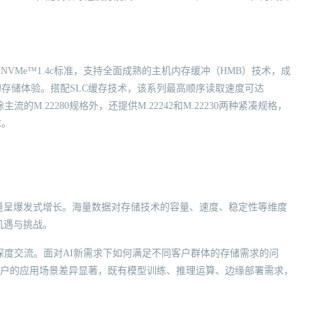
式与NVMe™1.4c标准，支持全面成熟的主机内存缓冲（HMB）技术，成
的存储体验。搭配SLC缓存技术，该系列最高顺序读取速度可达
除主流的M.22280规格外，还提供M.22242和M.22230两种紧凑规格，
求。
量呈爆发式增长。海量数据对存储技术的容量、速度、稳定性等维度
机遇与挑战。
了深度交流。面对AI新需求下如何满足不同客户群体的存储需求的问
同客户的应用场景差异显著，既有模型训练、推理运算、边缘部署需求，