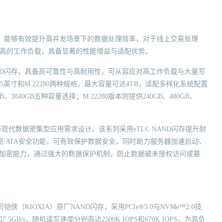
输出，能够有效提升高并发场景下的数据处理效率，对于线上交易处理
度极高的工作负载，具备显著的性能增益与适配优势。
ASH™3D闪存，具备高可靠性与高耐用性，可从容应对高工作负载与大量写
英寸和M.22280两种规格，最大容量可达4TB，适配多样化系统配置
GB、3840GB五种容量选择；M.22280版本则提供240GB、480GB、
等现代数据密集型应用需求设计。该系列采用eTLC NAND闪存提升耐
加密/ATA安全功能，可有效保护数据安全，同时助力服务器加速启动、
硬件级加密能力，通过强大的数据保护机制，防止数据被未授权访问或篡
铠侠（KIOXIA）原厂NAND闪存，采用PCIe®5.0与NVMe™2.0技
B/s，随机读写速度分别高达2500K IOPS和670K IOPS，为高负