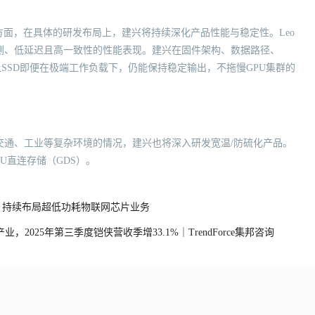
面，在具体的研发布局上，建兴将持续深化产品性能与稳定性。Leo
测、低延迟且高一致性的性能表现。建兴在固件架构、数据路径、
SSD即便在极端工作负载下，仍能保持稳定输出，不拖慢GPU集群的
交通、工业等复杂环境的情况，建兴也将深入研发宽温/防硫化产品。
PU直连存储（GDS）。
科技 持续布局超低功耗物联网芯片业务
业，2025年第三季度铠侠营收季增33.1%｜TrendForce集邦咨询