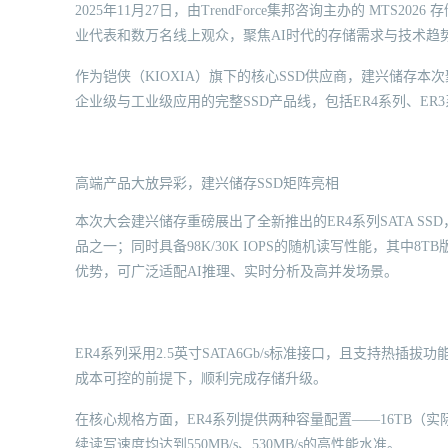
2025年11月27日，由TrendForce集邦咨询主办的 MT
业代表和数万名线上观众，聚焦AI时代的存储需求与技术趋
作为铠侠（KIOXIA）旗下的核心SSD供应商，建兴储存
企业级与工业级应用的完整SSD产品线，包括ER4系列、ER3系
高端产品大放异彩，建兴储存SSD矩阵亮相
本次大会建兴储存重磅展出了全新推出的ER4系列SATA SSD
品之一；同时具备98K/30K IOPS的随机读写性能，其中8T
优势，可广泛适配AI推理、实时分析及高并发场景。
ER4系列采用2.5英寸SATA6Gb/s标准接口，且支持热
成本可控的前提下，顺利完成存储升级。
在核心规格方面，ER4系列提供两种容量配置——16TB（实际可
续读写速度均达到550MB/s、530MB/s的高性能水准。