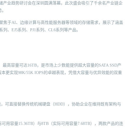
S2026 存储产业趋势研讨会在深圳圆满落幕。此次盛会吸引了千余名产业链企
势。
本次聚焦于AI、边缘计算与高性能服务器等领域的存储需求，展示了涵盖
列、EJ5系列、PJ1系列、CL6系列等产品。
，最高容量可达16TB，是市场上少数能提供超大容量的SATA SSD产
B版本更实现98K/55K IOPS的卓越表现，凭借大容量与优异效能的双重
插拔功能，可直接替换传统机械硬盘（HDD），协助企业在维持既有架构与
用容量15.36TB）与8TB（实际可用容量7.68TB），两款产品的连