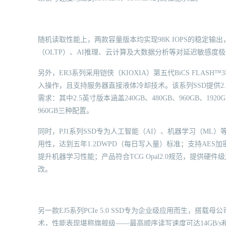
随机读取性能上，两款容量版本均实现98K IOPS的稳定
（OLTP）、AI推理、云计算及大数据分析等对延迟敏感
另外，ER3系列采用铠侠（KIOXIA）第五代BiCS FL
入操作，且支持服务器直接液体冷却技术。该系列SSD提供2.5
需求：其中2.5英寸版本涵盖240GB、480GB、960GB、1920
960GB三种配置。
同时，PJ1系列SSD专为人工智能（AI）、机器学习（ML）
用性，达到五年1.2DWPD（每日写入量）标准；支持AES
提升机器学习性能；产品符合TCG Opal2.0规范，提供
改。
另一款EJ5系列PCIe 5.0 SSD专为企业级应用而生，搭载母公司
术，性能表现堪称旗舰级——最高顺序读写速度可达14GB/s和7.5G