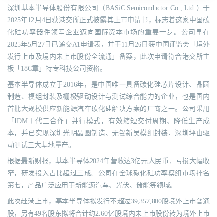
深圳基本半导体股份有限公司（BASiC Semiconductor Co., Ltd.）于
2025年12月4日获港交所正式披露其上市申请书，标志着这家中国碳
化硅功率器件领军企业迈向国际资本市场的重要一步。公司早在
2025年5月27日已递交A1申请表，并于11月26日获中国证监会「境外
发行上市及境内未上市股份全流通」备案，此次申请符合港交所主
板「18C章」特专科技公司资格。
基本半导体成立于2016年，是中国唯一具备碳化硅芯片设计、晶圆
制造、模组封装及栅极驱动设计与测试综合能力的企业，也是国内
首批大规模供应新能源汽车碳化硅解决方案的厂商之一。公司采用
「IDM＋代工合作」并行模式，有效缩短交付周期、降低生产成
本，并已实现深圳光明晶圆制造、无锡新吴模组封装、深圳坪山驱
动测试三大基地量产。
根据最新财报，基本半导体2024年营收达3亿元人民币，亏损大幅收
窄，研发投入占比超过三成。公司在全球碳化硅功率模组市场排名
第七，产品广泛应用于新能源汽车、光伏、储能等领域。
此次赴港上市，基本半导体拟发行不超过39,357,800股境外上市普通
股，另有49名股东拟将合计约2.60亿股境内未上市股份转为境外上市