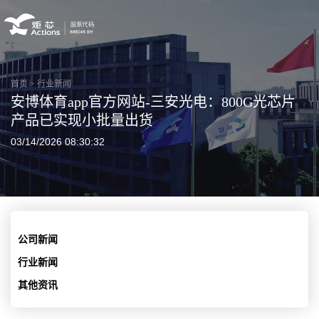
首页
>
行业新闻
安博体育app官方网站-三安光电：800G光芯片
产品已实现小批量出货
03/14/2026 08:30:32
公司新闻
行业新闻
其他资讯