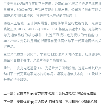
三安光电12月8日在互动平台表示，公司的400G光芯片产品已实现批
量出货，800G光芯片产品已实现小批量出货，公司将持续向市场尖
端技术应用领域渗透，推进光技术产品的市场应用。
随着人工智能、云计算的爆发，数据传输量呈指数级增长，光通信
系统正从 200G、400G 向 800G、1.6T 甚至更高速率升级。光芯片作
为光通信系统的核心器件，其速率直接决定光模块的传输能力，
400G/800G 光芯片是当前衔接现有通信网络与下一代高速网络的关
键产品。
三安光电成立于2000年，早期以 LED 芯片为核心主业，后续逐步拓
展至化合物半导体、光芯片等多个高端领域。
此外，三安光电还透露 1.6T 光芯片处于研发阶段，这意味着其已启
动对下一代更高速率光芯片的布局，紧跟光通信技术向 1.6T 及以上
升级的行业趋势。
上一篇：安博体育app官方网站-软银与英伟达拟以140亿美元估值投资Skild AI
下一篇：安博体育app官方网站-佰维存储：宇树科技Go2智能机器狗中已应用公司的LPDDR4X、eMMC存储产品