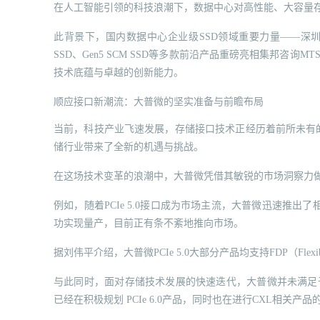
在人工智能引领的科技浪潮下，数据中心对高性能、大容量
此背景下，国内数据中心企业级SSD领域重要力量——深圳大普
SSD、Gen5 SCM SSD等多款前沿产品重磅亮相集邦咨
技术底蕴与卓越的创新能力。
顺应接口新潮流：大普微的坚实准备与前瞻布局
当前，科技产业飞速发展，存储接口技术正经历着前所未有的变革，
储行业带来了全新的机遇与挑战。
在这场技术变革的浪潮中，大普微凭借其敏锐的市场洞察力
例如，随着PCIe 5.0接口成为市场主流，大普微迅速推出了
功实现量产，目前正有条不紊地推向市场。
据刘伟平介绍，大普微PCIe 5.0大部分产品均支持FDP（Flexi
与此同时，面对存储技术发展的快速迭代，大普微并未满足
已经在积极规划 PCIe 6.0产品，同时也在进行CXL相关产