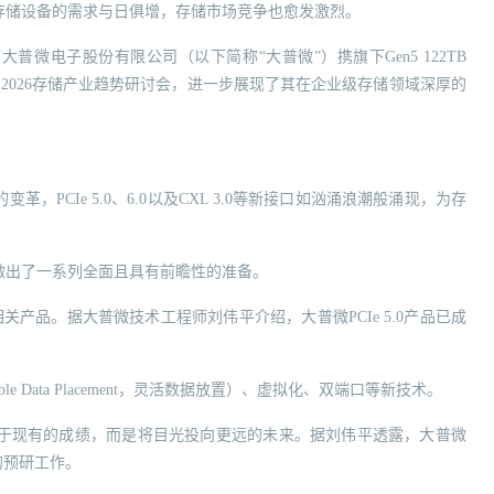
存储设备的需求与日俱增，存储市场竞争也愈发激烈。
微电子股份有限公司（以下简称“大普微”）携旗下Gen5 122TB
询MTS2026存储产业趋势研讨会，进一步展现了其在企业级存储领域深厚的
PCIe 5.0、6.0以及CXL 3.0等新接口如汹涌浪潮般涌现，为存
做出了一系列全面且具有前瞻性的准备。
相关产品。据大普微技术工程师刘伟平介绍，大普微PCIe 5.0产品已成
ble Data Placement，灵活数据放置）、虚拟化、双端口等新技术。
于现有的成绩，而是将目光投向更远的未来。据刘伟平透露，大普微
品的预研工作。