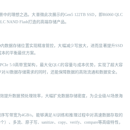
理想之选。大普微此次展示的Gen5 122TB SSD，即R6060 QLC
QLC NAND Flash打造的高端存储产品。
力主机对SSD内数据存储位置实现精准管控，大幅减少写放大，进而显著提升SSD
成本的平衡最优方案。
过PCIe 5.0高带宽架构，最大化QLC的容量与成本优势，实现了超大容
对AI数据存储需求的同时，还能保障数据的高效流通和数据安全。
B，能有效提升数据预处理效率，大幅扩充数据存储密度，为企业级AI场景海
/s，顺序写带宽为4GB/s，能够满足AI训练和推理过程中对高速数据存取的
、原子写、sanitize、copy、verify、compare等高级特性，