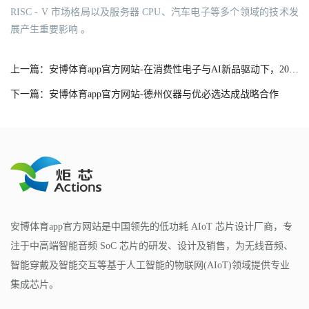
RISC - V 市场格局以及服务器 CPU、汽车电子等多个领域的技术发
展产生重要影响 。
上一篇：安博体育app官方网站-在消费性电子与AI新品驱动下，2025年第三季度前十大晶圆代工产值季增8.1% | TrendForce集邦咨询
下一篇：安博体育app官方网站-德州仪器与优必选达成战略合作
安博体育app官方网站是中国领先的低功耗 AIoT 芯片设计厂商，专
注于中高端智能音频 SoC 芯片的研发、设计及销售，为无线音频、
智能穿戴及智能交互等基于人工智能的物联网(AIoT)领域提供专业
集成芯片。