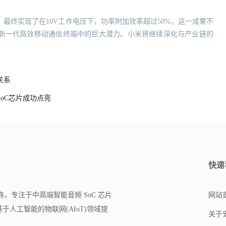
最终实现了在10V工作电压下，功率附加效率超过50%。这一成果不
新一代高效移动通信终端中的巨大潜力。小米将继续深化与产业链的
关系
SoC芯片成功点亮
快速
商，专注于中高端智能音频 SoC 芯片
网站
人工智能的物联网(AIoT)领域提
关于