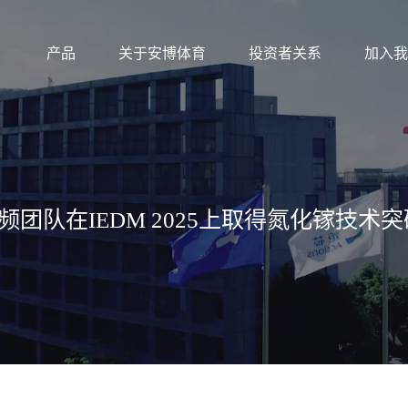
产品
关于安博体育
投资者关系
加入我
频团队在IEDM 2025上取得氮化镓技术突