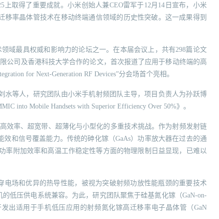
25上取得了重要成就。小米创始人兼CEO雷军于12月14日宣布，小米
迁移率晶体管技术在移动终端通信领域的历史性突破。这一成果得到
技术领域最具权威和影响力的论坛之一。在本届会议上，共有298篇论文
有限公司及香港科技大学合作的论文，首次报道了应用于移动终端的高
on for Next-Generation RF Devices”分会场首个亮相。
刘水等人，研究团队由小米手机射频团队主导，项目负责人为孙跃博
 into Mobile Handsets with Superior Efficiency Over 50%》。
超高效率、超宽带、超薄化与小型化的多重技术挑战。作为射频发射链
效和信号覆盖能力。传统的砷化镓（GaAs）功率放大器在过去的通
在功率附加效率和高温工作稳定性等方面的物理限制日益显现，已难以
击穿电场和优异的热导性能，被视为突破射频功放性能瓶颈的重要技术
的低压供电系统兼容。为此，研究团队聚焦于硅基氮化镓（GaN-on-
开发出适用于手机低压应用的射频氮化镓高迁移率电子晶体管（GaN