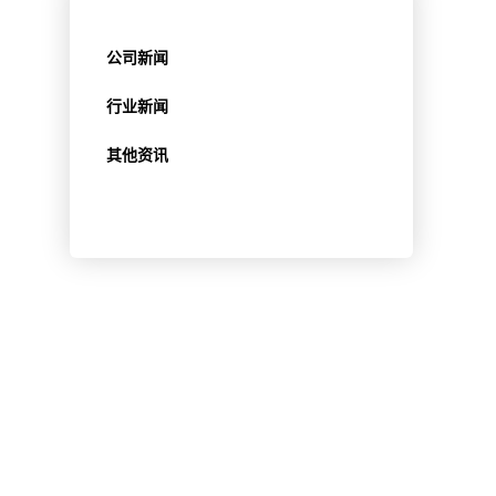
公司新闻
行业新闻
其他资讯