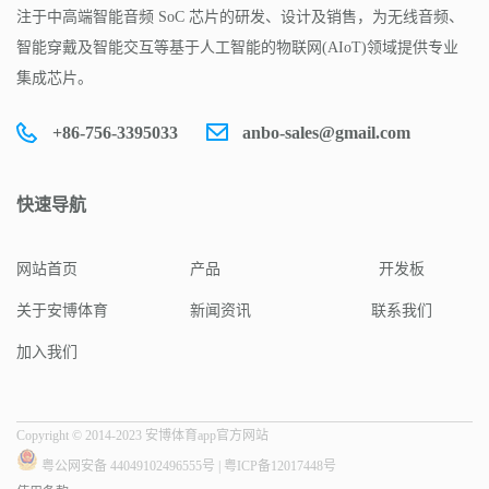
注于中高端智能音频 SoC 芯片的研发、设计及销售，为无线音频、
智能穿戴及智能交互等基于人工智能的物联网(AIoT)领域提供专业
集成芯片。
+86-756-3395033
anbo-sales@gmail.com
快速导航
网站首页
产品
开发板
关于安博体育
新闻资讯
联系我们
加入我们
Copyright © 2014-2023 安博体育app官方网站
粤公网安备 44049102496555号
|
粤ICP备12017448号