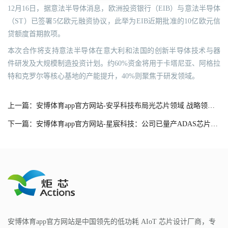
12月16日，据意法半导体消息，欧洲投资银行（EIB）与意法半导体
（ST）已签署5亿欧元融资协议，此举为EIB近期批准的10亿欧元信
贷额度首期款项。
本次合作将支持意法半导体在意大利和法国的创新半导体技术与器
件研发及大规模制造投资计划。约60%资金将用于卡塔尼亚、阿格拉
特和克罗尔等核心基地的产能提升，40%则聚焦于研发领域。
上一篇：安博体育app官方网站-安孚科技布局光芯片领域 战略领投苏州易缆微
下一篇：安博体育app官方网站-星宸科技：公司已量产ADAS芯片深入布局 L1~L2级辅助驾驶
安博体育app官方网站是中国领先的低功耗 AIoT 芯片设计厂商，专