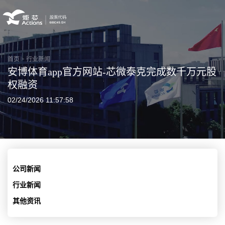
首页
>
行业新闻
安博体育app官方网站-芯微泰克完成数千万元股
权融资
02/24/2026 11:57:58
公司新闻
行业新闻
其他资讯