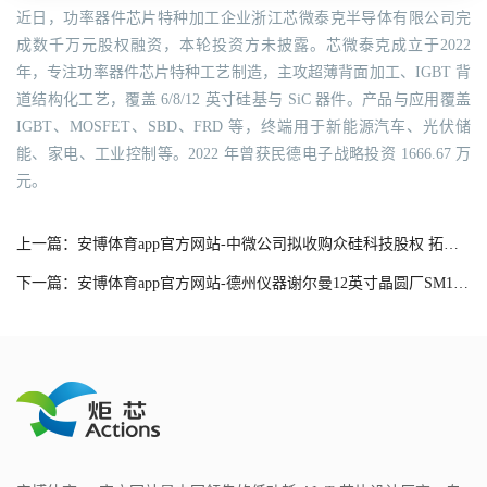
近日，功率器件芯片特种加工企业浙江芯微泰克半导体有限公司完
成数千万元股权融资，本轮投资方未披露。芯微泰克成立于2022
年，专注功率器件芯片特种工艺制造，主攻超薄背面加工、IGBT 背
道结构化工艺，覆盖 6/8/12 英寸硅基与 SiC 器件。产品与应用覆盖
IGBT、MOSFET、SBD、FRD 等，终端用于新能源汽车、光伏储
能、家电、工业控制等。2022 年曾获民德电子战略投资 1666.67 万
元。
上一篇：安博体育app官方网站-中微公司拟收购众硅科技股权 拓展CMP设备业务
下一篇：安博体育app官方网站-德州仪器谢尔曼12英寸晶圆厂SM1投运 每日芯片产能可达数千万颗