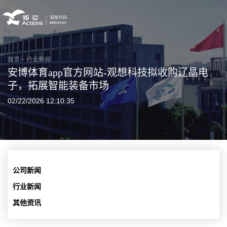
首页
>
行业新闻
安博体育app官方网站-观想科技拟收购辽晶电
子，拓展智能装备市场
02/22/2026 12:10:35
公司新闻
行业新闻
其他资讯