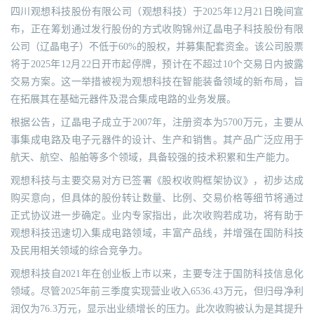
四川观想科技股份有限公司（观想科技）于2025年12月21日晚间宣
布，正在筹划通过发行股份的方式收购锦州辽晶电子科技股份有限
公司（辽晶电子）不低于60%的股权，并募集配套资金。该公司股票
将于2025年12月22日开市起停牌，预计在不超过10个交易日内披露
交易方案。这一举措被视为观想科技在智能装备领域的新布局，旨
在拓展其在基础元器件及混合集成电路的业务发展。
根据公告，辽晶电子成立于2007年，注册资本为5700万元，主要从
事集成电路及电子元器件的设计、生产和销售。其产品广泛应用于
航天、航空、船舶等多个领域，具备较强的技术积累和生产能力。
观想科技与主要交易对方已签署《股权收购框架协议》，初步达成
购买意向，但具体的股份转让数量、比例、交易价格等细节将通过
正式协议进一步确定。业内专家指出，此次收购若成功，将有助于
观想科技迅速切入集成电路领域，丰富产品线，并增强在国防科技
及民用相关领域的综合竞争力。
观想科技自2021年在创业板上市以来，主要专注于国防科技信息化
领域。尽管2025年前三季度实现营业收入6536.43万元，但归母净利
润仅为76.3万元，显示出业绩增长的压力。此次收购被认为是其提升